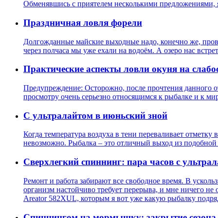
Обменявшись с приятелем несколькими предложениями, я
Праздничная ловля форели
Долгожданные майские выходные надо, конечно же, прово
через полчаса мы уже ехали на водоём. А озеро нас встр
Практические аспекты ловли окуня на слабо
Предупреждение: Осторожно, после прочтения данного отч
просмотру очень серьезно относящимся к рыбалке и к ми
С ультралайтом в июньский зной
Когда температура воздуха в тени переваливает отметку в
невозможно. Рыбалка – это отличный выход из подобной с
Сверхлегкий спиннинг: пара часов с ультра
Ремонт и работа забирают все свободное время. В усколь
организм настойчиво требует перерыва, и мне ничего не ос
Areator 582XUL, которым я вот уже какую рыбалку подря
Спиннингом на мормышку: закрытие сезона 