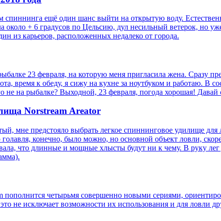
м спиннинга ещё один шанс выйти на открытую воду. Естественн
а около + 6 градусов по Цельсию, дул несильный ветерок, но уже
дин из карьеров, расположенных недалеко от города.
рыбалке 23 февраля, на которую меня пригласила жена. Сразу пр
та, время к обеду, я сижу на кухне за ноутбуком и работаю. В
го не на рыбалке? Выходной, 23 февраля, погода хорошая! Давай 
лища Norstream Areator
астый, мне предстояло выбрать легкое спиннинговое удилище для
 голавля, конечно, было можно, но основной объект ловли, скоре
зывала, что длинные и мощные хлысты будут ни к чему. В руку л
амма).
am пополнится четырьмя совершенно новыми сериями, ориентир
 это не исключает возможности их использования и для ловли д