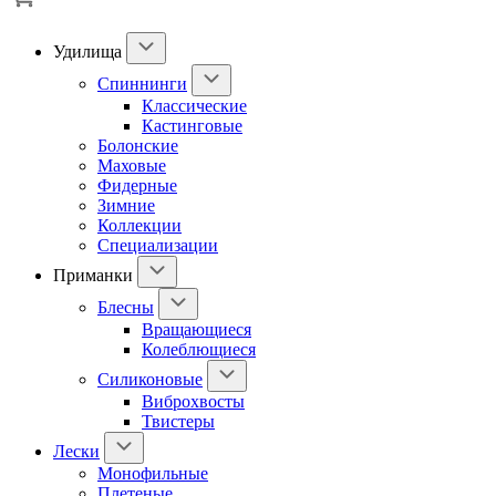
Удилища
Спиннинги
Классические
Кастинговые
Болонские
Маховые
Фидерные
Зимние
Коллекции
Специализации
Приманки
Блесны
Вращающиеся
Колеблющиеся
Силиконовые
Виброхвосты
Твистеры
Лески
Монофильные
Плетеные