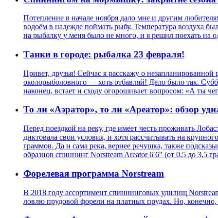
Потепление в начале ноября дало мне и другим любителя
водоём в надежде поймать рыбу. Температура воздуха был
на рыбалку у меня было не много, и я решил поехать на о
Танки в городе: рыбалка 23 февраля!
Привет, друзья! Сейчас я расскажу о незапланированной 
околорыболовного — хоть отбавляй! Дело было так. Суббо
наконец, встает и сходу огорошивает вопросом: «А ты че
То ли «Аэратор», то ли «Ареатор»: обзор уди
Перед поездкой на реку, где имеет честь проживать Лоб
диктовала свои условия, и хотя рассчитывать на крупного
граммов. Да и сама река, вернее речушка, также подска
образцов спиннинг Norstream Areator 6′6″ (от 0,5 до 3,5 гр
Форелевая программа Norstream
В 2018 году ассортимент спиннинговых удилищ Norstre
ловлю прудовой форели на платных прудах. Но, конечно,