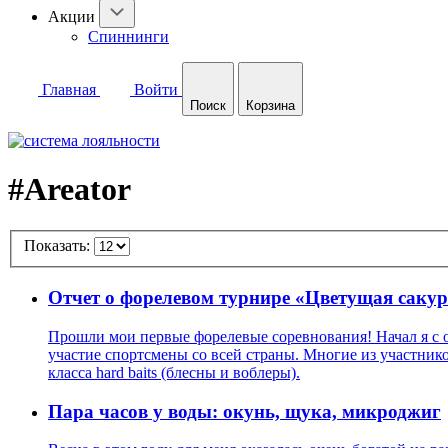
Акции
Спиннинги
Главная
Войти
Поиск
Корзина
#Areator
Показать:
Отчет о форелевом турнире «Цветущая саку
Прошли мои первые форелевые соревнования! Начал я с оч
участие спортсмены со всей страны. Многие из участнико
класса hard baits (блесны и воблеры).
Пара часов у воды: окунь, щука, микроджиг