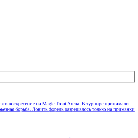
это воскресение на Magic Trout Arena. В турнире принимали
рьезная борьба. Ловить форель разрешалось только на приманки