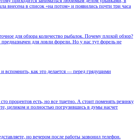
поэтому приходится заниматься любимым делом урывками, в
ыла внесена в список «на потом» и появились почти три часа
аточное для обзора количество рыбалок. Почему плохой обзор?
он предназначен для ловли форели. Но у нас тут форель не
 и вспомнить, как это делается — перед грядущими
 сто процентов есть, но все тщетно. А стоит поменять резинку
аботе, целиком и полностью погрузившись в думы насчет
ставляете, но вечером после работы зазвонил телефон.