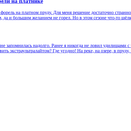
рели на платнике
форель на платном пруду. Для меня решение достаточно странное,
ем, да и большим желанием не горел. Но в этом сезоне что-то щ
не запомнилась надолго. Ранее я никогда не ловил удилищами с т
ить экстраультралайтом? Где угодно! На реке, на озере, в пруду,