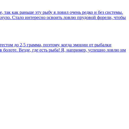
 так как раньше эту рыбу я ловил очень редко и без системы.
ёлкнуло. Стало интересно освоить ловлю прудовой форели, чтобы
естом до 2,5 грамма, поэтому, когда эмоции от рыбалки
 в болоте. Везде, где есть рыба! Я, например, успешно ловлю им