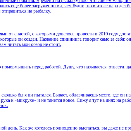
 различные события. Времени на рыбалку пока что совсем мало, 
ались еще более загруженными, чем будни, но в итоге пара дел б
 отправиться на рыбалку.
ями от снастей, с которыми довелось провести в 2019 году дост
од которые он создан. Название спиннинга говорит само за себя: 
вам читать мой обзор не стоит.
помормышить перед работой. Душу, что называется, отвести, да
сколько бы я ни пытался. Бывает, облавливаешь место, где он на
в рука к «микрухе» и не тянется вовсе. Сижу я тут на днях на р
нок.
й день. Как же хотелось полноценно выспаться, вы даже не пред