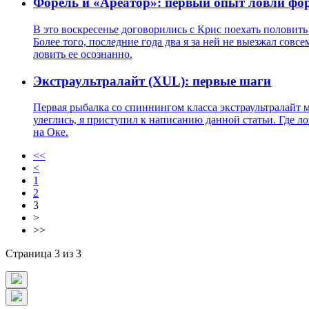
Форель и «Ареатор»: первый опыт ловли фо
В это воскресенье договорились с Крис поехать половить 
Более того, последние года два я за ней не выезжал совс
ловить ее осознанно.
Экстраультралайт (XUL): первые шаги
Первая рыбалка со спиннингом класса экстраультралайт м
улеглись, я приступил к написанию данной статьи. Где лов
на Оке.
<<
<
1
2
3
>
>>
Страница 3 из 3