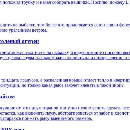
 положил трубку и начал собирать вещички. Посплю, пожалуй, 
дить на рыбалке, тем более что продолжается сезон ловли форе
етило ураганным ветром.
соленый огурец
ета может захотеться на рыбалку, а видео в конце способно вы
ру в целом людям, так как может повлиять на их пищеварение и 
 тридцать градусов, а раскаленная крыша отдает тепло в квартир
итуации, но только какая рыба захочет клевать в такой зной?
лайтом
знувшие от этих двух тиранов минутки нужно успеть сделать все
тается, как включить паузу, абстрагироваться от забот и хлопот 
д стараюсь поймать рыбу вменяемого размера.
2018 года