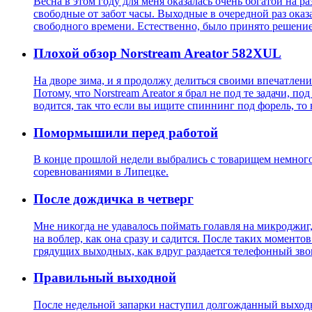
Весна в этом году для меня оказалась очень богатой на
свободные от забот часы. Выходные в очередной раз оказ
свободного времени. Естественно, было принято решение
Плохой обзор Norstream Areator 582XUL
На дворе зима, и я продолжу делиться своими впечатлени
Потому, что Norstream Areator я брал не под те задачи, п
водится, так что если вы ищите спиннинг под форель, то 
Помормышили перед работой
В конце прошлой недели выбрались с товарищем немного 
соревнованиями в Липецке.
После дождичка в четверг
Мне никогда не удавалось поймать голавля на микроджиг, 
на воблер, как она сразу и садится. После таких моменто
грядущих выходных, как вдруг раздается телефонный зво
Правильный выходной
После недельной запарки наступил долгожданный выходно