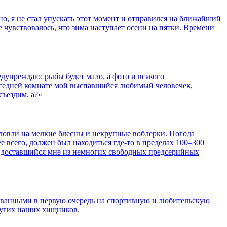
о, я не стал упускать этот момент и отправился на ближайший
 чувствовалось, что зима наступает осени на пятки. Времени
едупреждаю: рыбы будет мало, а фото и всякого
 соседней комнате мой выспавшийся любимый человечек,
съездим, а?»
 ловли на мелкие блесны и некрупные воблерки. Погода
е всего, должен был находиться где-то в пределах 100–300
ег доставшийся мне из немногих свободных предсерийных
ованными в первую очередь на спортивную и любительскую
ругих наших хищников.