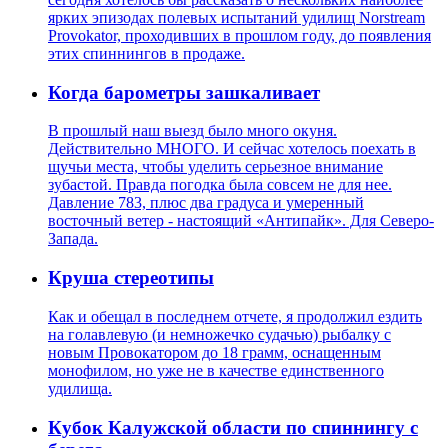
ярких эпизодах полевых испытаний удилищ Norstream
Provokator, проходивших в прошлом году, до появления
этих спиннингов в продаже.
Когда барометры зашкаливает
В прошлый наш выезд было много окуня.
Действительно МНОГО. И сейчас хотелось поехать в
щучьи места, чтобы уделить серьезное внимание
зубастой. Правда погодка была совсем не для нее.
Давление 783, плюс два градуса и умеренный
восточный ветер - настоящий «Антипайк». Для Северо-
Запада.
Круша стереотипы
Как и обещал в последнем отчете, я продолжил ездить
на голавлевую (и немножечко судачью) рыбалку с
новым Провокатором до 18 грамм, оснащенным
монофилом, но уже не в качестве единственного
удилища.
Кубок Калужской области по спиннингу с