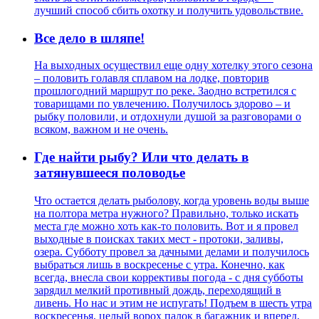
лучший способ сбить охотку и получить удовольствие.
Все дело в шляпе!
На выходных осуществил еще одну хотелку этого сезона
– половить голавля сплавом на лодке, повторив
прошлогодний маршрут по реке. Заодно встретился с
товарищами по увлечению. Получилось здорово – и
рыбку половили, и отдохнули душой за разговорами о
всяком, важном и не очень.
Где найти рыбу? Или что делать в
затянувшееся половодье
Что остается делать рыболову, когда уровень воды выше
на полтора метра нужного? Правильно, только искать
места где можно хоть как-то половить. Вот и я провел
выходные в поисках таких мест - протоки, заливы,
озера. Субботу провел за дачными делами и получилось
выбраться лишь в воскресенье с утра. Конечно, как
всегда, внесла свои коррективы погода - с дня субботы
зарядил мелкий противный дождь, переходящий в
ливень. Но нас и этим не испугать! Подъем в шесть утра
воскресенья, целый ворох палок в багажник и вперед,