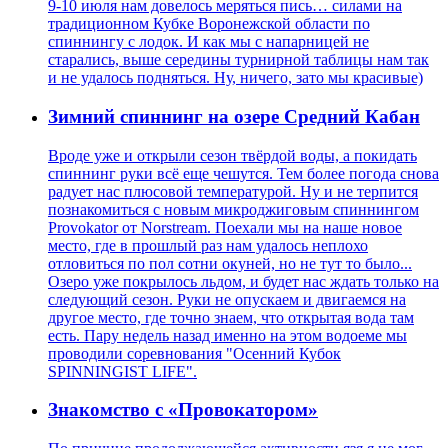
9-10 июля нам довелось меряться пись… силами на
традиционном Кубке Воронежской области по
спиннингу с лодок. И как мы с напарницей не
старались, выше середины турнирной таблицы нам так
и не удалось подняться. Ну, ничего, зато мы красивые)
Зимний спиннинг на озере Средний Кабан
Вроде уже и открыли сезон твёрдой воды, а покидать
спиннинг руки всё еще чешутся. Тем более погода снова
радует нас плюсовой температурой. Ну и не терпится
познакомиться с новым микроджиговым спиннингом
Provokator от Norstream. Поехали мы на наше новое
место, где в прошлый раз нам удалось неплохо
отловиться по пол сотни окуней, но не тут то было...
Озеро уже покрылось льдом, и будет нас ждать только на
следующий сезон. Руки не опускаем и двигаемся на
другое место, где точно знаем, что открытая вода там
есть. Пару недель назад именно на этом водоеме мы
проводили соревнования "Осенний Кубок
SPINNINGIST LIFE".
Знакомство с «Провокатором»