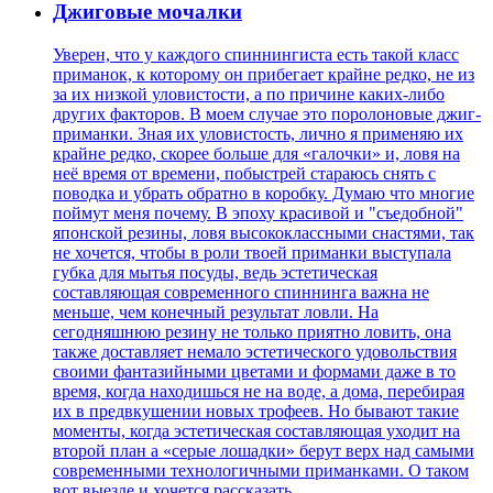
Джиговые мочалки
Уверен, что у каждого спиннингиста есть такой класс
приманок, к которому он прибегает крайне редко, не из
за их низкой уловистости, а по причине каких-либо
других факторов. В моем случае это поролоновые джиг-
приманки. Зная их уловистость, лично я применяю их
крайне редко, скорее больше для «галочки» и, ловя на
неё время от времени, побыстрей стараюсь снять с
поводка и убрать обратно в коробку. Думаю что многие
поймут меня почему. В эпоху красивой и "съедобной"
японской резины, ловя высококлассными снастями, так
не хочется, чтобы в роли твоей приманки выступала
губка для мытья посуды, ведь эстетическая
составляющая современного спиннинга важна не
меньше, чем конечный результат ловли. На
сегодняшнюю резину не только приятно ловить, она
также доставляет немало эстетического удовольствия
своими фантазийными цветами и формами даже в то
время, когда находишься не на воде, а дома, перебирая
их в предвкушении новых трофеев. Но бывают такие
моменты, когда эстетическая составляющая уходит на
второй план а «серые лошадки» берут верх над самыми
современными технологичными приманками. О таком
вот выезде и хочется рассказать.