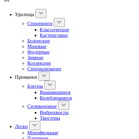
Удилища
Спиннинги
Классические
Кастинговые
Болонские
Маховые
Фидерные
Зимние
Коллекции
Специализации
Приманки
Блесны
Вращающиеся
Колеблющиеся
Силиконовые
Виброхвосты
Твистеры
Лески
Монофильные
Плетеные