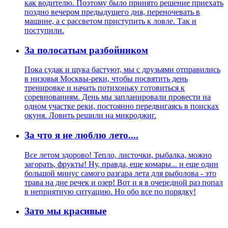
как водителю. Поэтому было принято решение приехать
поздно вечером предыдущего дня, переночевать в
машине, а с рассветом приступить к ловле. Так и
поступили.
За полосатым разбойником
Пока судак и щука бастуют, мы с друзьями отправились
в низовья Москвы-реки, чтобы посвятить день
тренировке и начать потихоньку готовиться к
соревнованиям. День мы запланировали провести на
одном участке реки, постоянно передвигаясь в поисках
окуня. Ловить решили на микроджиг.
За что я не люблю лето....
Все летом здорово! Тепло, листочки, рыбалка, можно
загорать, фрукты! Ну, правда, еще комары... и еще один
большой минус самого разгара лета для рыболова - это
трава на дне речек и озер! Вот и я в очередной раз попал
в неприятную ситуацию. Но обо все по порядку!
Зато мы красивые