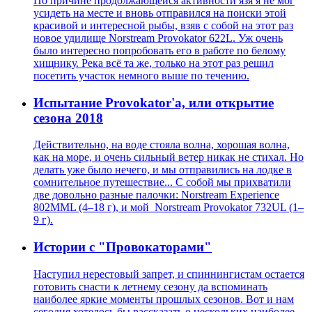
По причине продолжающейся активности язя я не мог
усидеть на месте и вновь отправился на поиски этой
красивой и интересной рыбы, взяв с собой на этот раз
новое удилище Norstream Provokator 622L. Уж очень
было интересно попробовать его в работе по белому
хищнику. Река всё та же, только на этот раз решил
посетить участок немного выше по течению.
Испытание Provokator'a, или открытие
сезона 2018
Действительно, на воде стояла волна, хорошая волна,
как на море, и очень сильный ветер никак не стихал. Но
делать уже было нечего, и мы отправились на лодке в
сомнительное путешествие... С собой мы прихватили
две довольно разные палочки: Norstream Experience
802MML (4–18 г), и мой Norstream Provokator 732UL (1–
9 г).
Истории с "Провокаторами"
Наступил нерестовый запрет, и спиннингистам остается
готовить снасти к летнему сезону да вспоминать
наиболее яркие моменты прошлых сезонов. Вот и нам
сегодня хотелось бы рассказать о нескольких наиболее