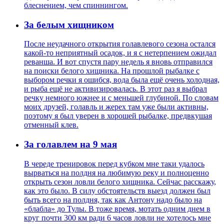
блеснением, чем спиннингом.
За белым хищником
После неудачного открытия голавлевого сезона остался
какой-то неприятный осадок, и я с нетерпением ожидал
реванша. И вот спустя пару недель я вновь отправился
на поиски белого хищника. На прошлой рыбалке с
выбором речки я ошибся, вода была ещё очень холодная,
и рыба ещё не активизировалась. В этот раз я выбрал
речку немного южнее и с меньшей глубиной. По словам
моих друзей, голавль и жерех там уже были активны,
поэтому я был уверен в хорошей рыбалке, предвкушая
отменный клев.
За голавлем на 9 мая
В череде тренировок перед кубком мне таки удалось
вырваться на полдня на любимую реку и полноценно
открыть сезон ловли белого хищника. Сейчас расскажу,
как это было. В силу обстоятельств выезд должен был
быть всего на полдня, так как Антону надо было на
«блабла» до Тулы. В тоже время, мотать одним днем в
круг почти 300 км ради 6 часов ловли не хотелось мне