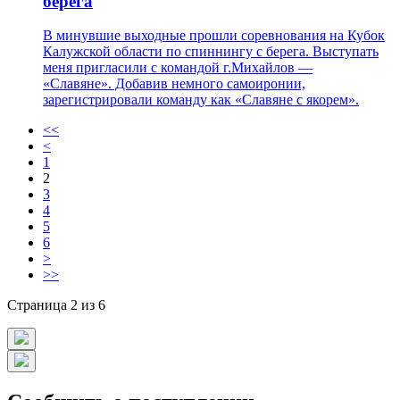
берега
В минувшие выходные прошли соревнования на Кубок
Калужской области по спиннингу с берега. Выступать
меня пригласили с командой г.Михайлов —
«Славяне». Добавив немного самоиронии,
зарегистрировали команду как «Славяне с якорем».
<<
<
1
2
3
4
5
6
>
>>
Страница 2 из 6