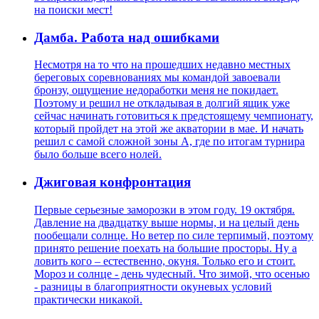
на поиски мест!
Дамба. Работа над ошибками
Несмотря на то что на прошедших недавно местных
береговых соревнованиях мы командой завоевали
бронзу, ощущение недоработки меня не покидает.
Поэтому и решил не откладывая в долгий ящик уже
сейчас начинать готовиться к предстоящему чемпионату,
который пройдет на этой же акватории в мае. И начать
решил с самой сложной зоны А, где по итогам турнира
было больше всего нолей.
Джиговая конфронтация
Первые серьезные заморозки в этом году. 19 октября.
Давление на двадцатку выше нормы, и на целый день
пообещали солнце. Но ветер по силе терпимый, поэтому
принято решение поехать на большие просторы. Ну а
ловить кого – естественно, окуня. Только его и стоит.
Мороз и солнце - день чудесный. Что зимой, что осенью
- разницы в благоприятности окуневых условий
практически никакой.