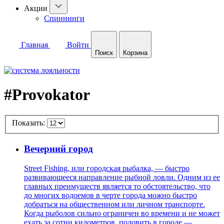
Акции
Спиннинги
Главная
Войти
Поиск
Корзина
#Provokator
Показать:
Вечерний город
Street Fishing, или городская рыбалка, — быстро
развивающееся направление рыбной ловли. Одним из ее
главных преимуществ является то обстоятельство, что
до многих водоемов в черте города можно быстро
добраться на общественном или личном транспорте.
Когда рыболов сильно ограничен во времени и не может
ехать за сотни километров, половить в городе —