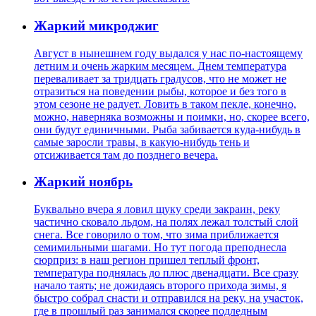
Жаркий микроджиг
Август в нынешнем году выдался у нас по-настоящему
летним и очень жарким месяцем. Днем температура
переваливает за тридцать градусов, что не может не
отразиться на поведении рыбы, которое и без того в
этом сезоне не радует. Ловить в таком пекле, конечно,
можно, наверняка возможны и поимки, но, скорее всего,
они будут единичными. Рыба забивается куда-нибудь в
самые заросли травы, в какую-нибудь тень и
отсиживается там до позднего вечера.
Жаркий ноябрь
Буквально вчера я ловил щуку среди закраин, реку
частично сковало льдом, на полях лежал толстый слой
снега. Все говорило о том, что зима приближается
семимильными шагами. Но тут погода преподнесла
сюрприз: в наш регион пришел теплый фронт,
температура поднялась до плюс двенадцати. Все сразу
начало таять; не дожидаясь второго прихода зимы, я
быстро собрал снасти и отправился на реку, на участок,
где в прошлый раз занимался скорее подледным