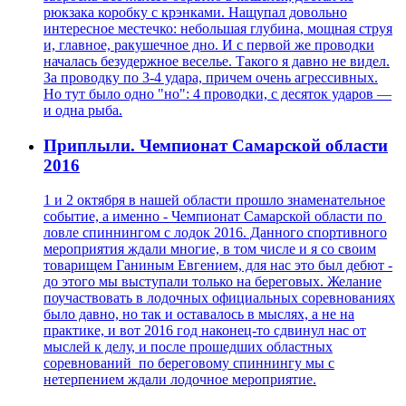
рюкзака коробку с крэнками. Нащупал довольно
интересное местечко: небольшая глубина, мощная струя
и, главное, ракушечное дно. И с первой же проводки
началась безудержное веселье. Такого я давно не видел.
За проводку по 3-4 удара, причем очень агрессивных.
Но тут было одно "но": 4 проводки, с десяток ударов —
и одна рыба.
Приплыли. Чемпионат Самарской области
2016
1 и 2 октября в нашей области прошло знаменательное
событие, а именно - Чемпионат Самарской области по
ловле спиннингом с лодок 2016. Данного спортивного
мероприятия ждали многие, в том числе и я со своим
товарищем Ганиным Евгением, для нас это был дебют -
до этого мы выступали только на береговых. Желание
поучаствовать в лодочных официальных соревнованиях
было давно, но так и оставалось в мыслях, а не на
практике, и вот 2016 год наконец-то сдвинул нас от
мыслей к делу, и после прошедших областных
соревнований по береговому спиннингу мы с
нетерпением ждали лодочное мероприятие.