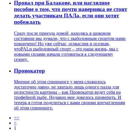
Провал при Балакове, или наглядное
пособие о том, что почти наверняка не стоит
делать участникам ПАЛа, если они хотят
побеждать
Сразу после приезда домой, находясь в шоковом
состоянии мы думали, что с рыболовным спортом нами
покончено! Но уже сейчас, осмыслив и осознав,
чтоPALи рыболовный спорт – это наша жизнь, мы с
новыми силами начали готовиться к следующему
сезону.
Провокатор
Мнение об этом спиннинге у меня сложилось
достаточно давно, не хватало лишь одного пазла для
целостности картины – как Провокатор ведет себя на
трофейной рыбе. Недавно мне довелось проверить. И
теперь я готов поделиться с вами своими впечатлениям
об этом спиннинге.
<<
<
1