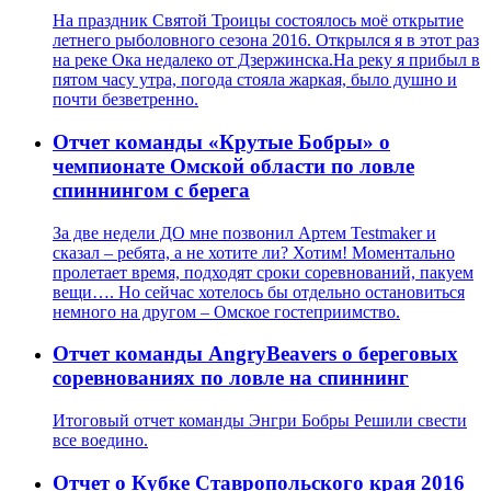
На праздник Святой Троицы состоялось моё открытие
летнего рыболовного сезона 2016. Открылся я в этот раз
на реке Ока недалеко от Дзержинска.На реку я прибыл в
пятом часу утра, погода стояла жаркая, было душно и
почти безветренно.
Отчет команды «Крутые Бобры» о
чемпионате Омской области по ловле
спиннингом с берега
За две недели ДО мне позвонил Артем Testmaker и
сказал – ребята, а не хотите ли? Хотим! Моментально
пролетает время, подходят сроки соревнований, пакуем
вещи…. Но сейчас хотелось бы отдельно остановиться
немного на другом – Омское гостеприимство.
Отчет команды AngryBeavers о береговых
соревнованиях по ловле на спиннинг
Итоговый отчет команды Энгри Бобры Решили свести
все воедино.
Отчет о Кубке Ставропольского края 2016