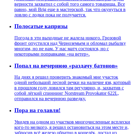
верности захватил с собой того самого товарища. Все
равно, мой Brig еще в мастерской, так что окунуться в
ловлю с лодки пока не получается.
Полосатые капризы
Погода в эти выходные не жалела никого. Грозовой
фронт опустился над Черноземьем и обломал рыбалку
многим, но не нам. У нас матч состоялся, но с
некоторыми поправками «на ветер».
Попал на вечернюю «раздачу батонов»
На днях я решил проверить знакомый мне участок
одной небольшой лесной речки на наличие язя, который
в прошлом году ловился там регулярно, и, захватив с
собой лёгкий спиннинг Norstream Provokator 622L,
отправился на вечернюю разведку.
Пора на голавля!
Увидев на одном из участков многочисленные всплески
кого-то мелкого, я решил остановиться на этом месте и,
забросив всё железо обратно в кошелёк, достал из