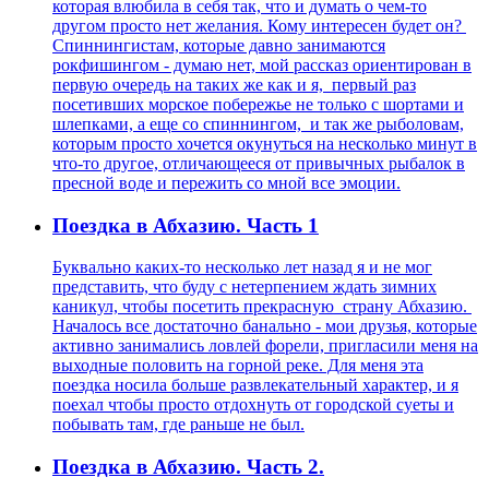
которая влюбила в себя так, что и думать о чем-то
другом просто нет желания. Кому интересен будет он?
Спиннингистам, которые давно занимаются
рокфишингом - думаю нет, мой рассказ ориентирован в
первую очередь на таких же как и я, первый раз
посетивших морское побережье не только с шортами и
шлепками, а еще со спиннингом, и так же рыболовам,
которым просто хочется окунуться на несколько минут в
что-то другое, отличающееся от привычных рыбалок в
пресной воде и пережить со мной все эмоции.
Поездка в Абхазию. Часть 1
Буквально каких-то несколько лет назад я и не мог
представить, что буду с нетерпением ждать зимних
каникул, чтобы посетить прекрасную страну Абхазию.
Началось все достаточно банально - мои друзья, которые
активно занимались ловлей форели, пригласили меня на
выходные половить на горной реке. Для меня эта
поездка носила больше развлекательный характер, и я
поехал чтобы просто отдохнуть от городской суеты и
побывать там, где раньше не был.
Поездка в Абхазию. Часть 2.