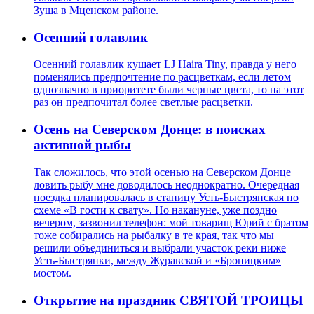
Зуша в Мценском районе.
Осенний голавлик
Осенний голавлик кушает LJ Haira Tiny, правда у него
поменялись предпочтение по расцветкам, если летом
однозначно в приоритете были черные цвета, то на этот
раз он предпочитал более светлые расцветки.
Осень на Северском Донце: в поисках
активной рыбы
Так сложилось, что этой осенью на Северском Донце
ловить рыбу мне доводилось неоднократно. Очередная
поездка планировалась в станицу Усть-Быстрянская по
схеме «В гости к свату». Но накануне, уже поздно
вечером, зазвонил телефон: мой товарищ Юрий с братом
тоже собирались на рыбалку в те края, так что мы
решили объединиться и выбрали участок реки ниже
Усть-Быстрянки, между Журавской и «Броницким»
мостом.
Открытие на праздник СВЯТОЙ ТРОИЦЫ