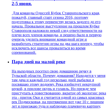
2-5 июня.
Для команды Одиссей Кубок Ставропольского края,
пожалуй, главный старт сезона 2016, поэтому
подготовка к этому первенству велась задолго до его
начала. Провальное выступление на прошлом Кубке
Ставрополя наложило некий след ответственности на
плечи всех членов команды, и решено было в первую
очередь уделить внимание командной игре и
разработать стратегию игры на два шага вперед, чтобы
исключить все шансы провалиться во время
соревнований.
Пара дней на малой реке
На выходных посетил свою домашнюю речку в
Тульской области. Почему домашняя? Находится у меня
там дача и каждый год несколько дней рыбалки я
посвящаю этому водоему. Река изобилует некрупной
щукой, в прилове окунь и голавль. Но прежде чем
приступать к повествованию, вкратце об экологии: река
эта - приток Оки и считается одной из самых красивых
рек Подмосковья, на протяжении вот уже 10 с лишним
лет я приезжаю туда и наблюдаю плачевную картину,