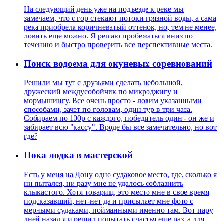
На следующий день уже на подъезде к реке мы
замечаем, что с гор стекают потоки грязной воды, а сама
река приобрела коричневатый оттенок, но, тем не менее,
ловить еще можно. Я решаю пробежаться вниз по
течению и быстро проверить все перспективные места.
Поиск водоема для окуневых соревнований
Решили мы тут с друзьями сделать небольшой,
дружеский междусобойчик по микроджигу и
мормышингу. Все очень просто - ловим указанными
способами, зачет по головам, один тур в три часа.
Собираем по 100р с каждого, победитель один - он же и
забирает всю "кассу". Вроде бы все замечательно, но вот
где?
Пока лодка в мастерской
Есть у меня на Дону одно судаковое место, где, сколько я
ни пытался, ни разу мне не удалось соблазнить
клыкастого. Хотя товарищ, это место мне в свое время
подсказавший, нет-нет да и присылает мне фото с
мерными судаками, пойманными именно там. Вот пару
дней назад я и решил попытать счастья еще раз, а для