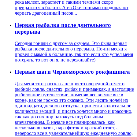
река мелеет, зарастает и такими темпами скоро
превратится в болото. А из Оки тоннами продолжают
черпать драгоценный песок...
Первая рыбалка после длительного
перерыва
Сегодня гоняли с другом за окунем. Это была первая
рыбалка после длительного перерыва. Почти месяц я
провел с мамой в больнице, так что если кто успел меня
потерять, то вот он я, не переживайте)
Первые шаги Черноморского рокфишинга
Для меня этот рассказ - не просто очередной отчет о
рыбной ловле, снастях, рыбах и приманках, а настоящие
рыболовное путешествие, поменявшее во мне все в
корне, как не громко это сказано. Эти десять ночей из
одиннадцатидневного отпуска принесли колоссальное
количество эмоций, и писать хочется много и красочно,
так как до сих пор нахожусь под большим
впечатлением. В начале все планировалась как
несколько вылазок, пара фоток и краткий отчет, а
переросло все в увлекательнейшую ежедневную ловлю,