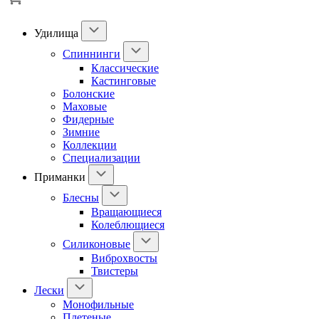
Удилища
Спиннинги
Классические
Кастинговые
Болонские
Маховые
Фидерные
Зимние
Коллекции
Специализации
Приманки
Блесны
Вращающиеся
Колеблющиеся
Силиконовые
Виброхвосты
Твистеры
Лески
Монофильные
Плетеные