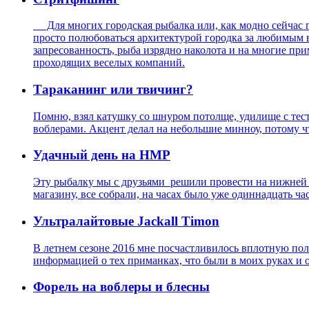
Для многих городская рыбалка или, как модно сейчас го
просто полюбоваться архитектурой городка за любимым в
запресованность, рыба изрядно наколота и на многие пр
проходящих веселых компаний.
Тараканинг или твичинг?
Помню, взял катушку со шнуром потолще, удилище с тест
воблерами. Акцент делал на небольшие минноу, потому 
Удачный день на НМР
Эту рыбалку мы с друзьями решили провести на нижней М
магазину, все собрали, на часах было уже одиннадцать ча
Ультралайтовые Jackall Timon
В летнем сезоне 2016 мне посчастливилось вплотную поло
информацией о тех приманках, что были в моих руках и о
Форель на воблеры и блесны