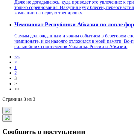
Даже не догадываюсь, куда приведет это увлечение: к тр
только соревнования. Накупил кучу блесен, переоснастил
компании на первую тренировку.
Чемпионат Республики Абхазия по ловле фор
Самым долгожданным и ярким событием в береговом спор
чемпионате, и он надолго отложился в моей памяти. Во-пе
сильнейших спортсменов Украины, России и Абхазии.
<<
<
1
2
3
>
>>
Страница 3 из 3
Сообщить о поступлении