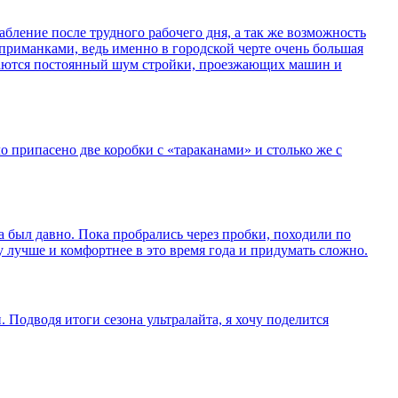
бление после трудного рабочего дня, а так же возможность
приманками, ведь именно в городской черте очень большая
зываются постоянный шум стройки, проезжающих машин и
 припасено две коробки с «тараканами» и столько же с
 был давно. Пока пробрались через пробки, походили по
ду лучше и комфортнее в это время года и придумать сложно.
 Подводя итоги сезона ультралайта, я хочу поделится