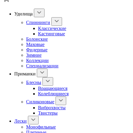
Удилища
Спиннинги
Классические
Кастинговые
Болонские
Маховые
Фидерные
Зимние
Коллекции
Специализации
Приманки
Блесны
Вращающиеся
Колеблющиеся
Силиконовые
Виброхвосты
Твистеры
Лески
Монофильные
Плетеные