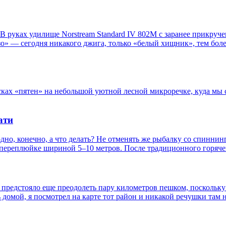
В руках удилище Norstream Standard IV 802М с заранее прикруче
о» — сегодня никакого джига, только «белый хищник», тем боле
исках «пятен» на небольшой уютной лесной микроречке, куда мы
ати
дно, конечно, а что делать? Не отменять же рыбалку со спиннин
-переплюйке шириной 5–10 метров. После традиционного горячег
 предстояло еще преодолеть пару километров пешком, поскольк
 домой, я посмотрел на карте тот район и никакой речушки там не