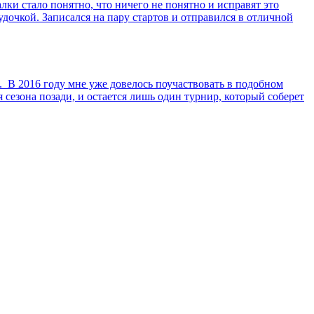
лки стало понятно, что ничего не понятно и исправят это
дочкой. Записался на пару стартов и отправился в отличной
 В 2016 году мне уже довелось поучаствовать в подобном
 сезона позади, и остается лишь один турнир, который соберет