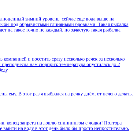
олноценный зимний уровень, сейчас еще вода выше на
 рыбы под обрывистыми глиняными бровками. Такая рыбалка
ет на такое точно не каждый, но зачастую такая рыбалка
 компанией и посетить сразу несколько речек за несколько
х преподнесла нам сюрприз: температура опустилась до 2
еду.
 ему. В этот раз я выбрался на речку днём, от нечего делать,
ик, конец запрета на ловлю спиннингом с лодки! Полтора
не выйти на воду в этот день было бы просто непростительно.