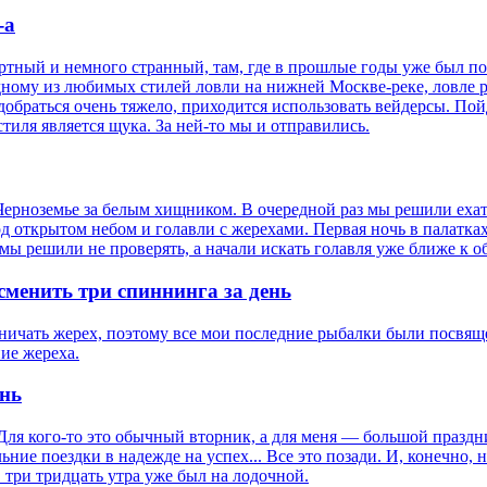
-а
ртный и немного странный, там, где в прошлые годы уже был п
одному из любимых стилей ловли на нижней Москве-реке, ловле
добраться очень тяжело, приходится использовать вейдерсы. Пойд
тиля является щука. За ней-то мы и отправились.
ерноземье за белым хищником. В очередной раз мы решили ехать
под открытом небом и голавли с жерехами. Первая ночь в палатка
ы решили не проверять, а начали искать голавля уже ближе к об
сменить три спиннинга за день
ничать жерех, поэтому все мои последние рыбалки были посвящены
ние жереха.
унь
 Для кого-то это обычный вторник, а для меня — большой праздн
ьние поездки в надежде на успех... Все это позади. И, конечно, 
в три тридцать утра уже был на лодочной.