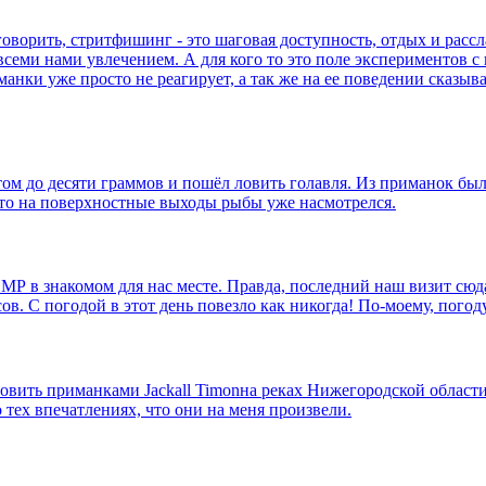
ворить, стритфишинг - это шаговая доступность, отдых и рассла
семи нами увлечением. А для кого то это поле экспериментов с 
иманки уже просто не реагирует, а так же на ее поведении ска
ом до десяти граммов и пошёл ловить голавля. Из приманок было
что на поверхностные выходы рыбы уже насмотрелся.
Р в знакомом для нас месте. Правда, последний наш визит сюда
сов. С погодой в этот день повезло как никогда! По-моему, пого
вить приманками Jackall Timonна реках Нижегородской области.
 тех впечатлениях, что они на меня произвели.