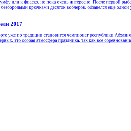
иумфу или к фиаско, но пока очень интересно. После первой рыба
 безбородыми крючками десяток воблеров, обзавелся еще одной у
ели 2017
те уже по традиции становится чемпионат республики Абхазия.
рвых, это особая атмосфера праздника, так как все соревнования