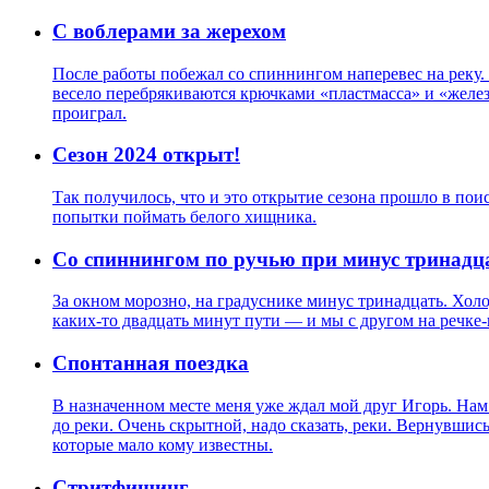
С воблерами за жерехом
После работы побежал со спиннингом наперевес на реку. 
весело перебрякиваются крючками «пластмасса» и «желез
проиграл.
Сезон 2024 открыт!
Так получилось, что и это открытие сезона прошло в по
попытки поймать белого хищника.
Со спиннингом по ручью при минус тринадц
За окном морозно, на градуснике минус тринадцать. Холо
каких-то двадцать минут пути — и мы с другом на речке
Спонтанная поездка
В назначенном месте меня уже ждал мой друг Игорь. Нам
до реки. Очень скрытной, надо сказать, реки. Вернувшись
которые мало кому известны.
Стритфишинг