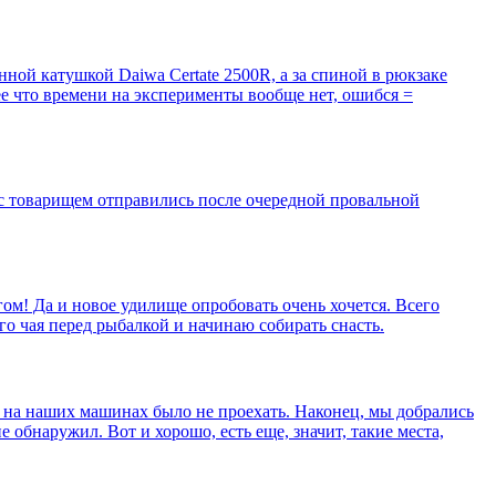
нной катушкой Daiwa Certate 2500R, а за спиной в рюкзаке
е что времени на эксперименты вообще нет, ошибся =
 с товарищем отправились после очередной провальной
гом! Да и новое удилище опробовать очень хочется. Всего
о чая перед рыбалкой и начинаю собирать снасть.
у на наших машинах было не проехать. Наконец, мы добрались
 обнаружил. Вот и хорошо, есть еще, значит, такие места,