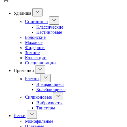
Удилища
Спиннинги
Классические
Кастинговые
Болонские
Маховые
Фидерные
Зимние
Коллекции
Специализации
Приманки
Блесны
Вращающиеся
Колеблющиеся
Силиконовые
Виброхвосты
Твистеры
Лески
Монофильные
Плетеные