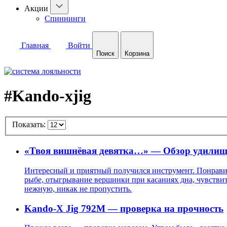
Акции
Спиннинги
Главная
Войти
Поиск
Корзина
#Kando-xjig
Показать:
«Твоя вишнёвая девятка…» — Обзор удилищ
Интересный и приятный получился инструмент. Понравило
рыбе, отыгрывание вершинки при касаниях дна, чувствит
нежную, никак не пропустить.
Kando-X Jig 792M — проверка на прочность