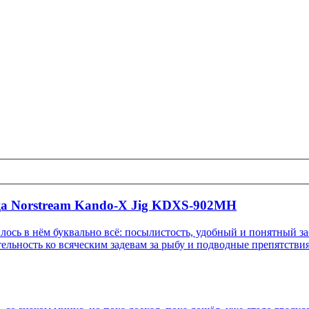
а Norstream Kando-X Jig KDXS-902MH
сь в нём буквально всё: посылистость, удобный и понятный за
ельность ко всяческим задевам за рыбу и подводные препятстви