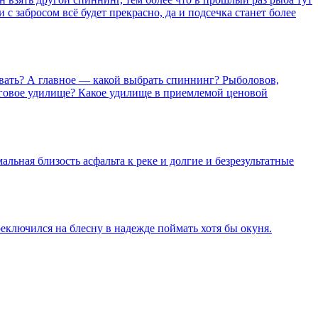
 с забросом всё будет прекрасно, да и подсечка станет более
вать? А главное — какой выбрать спиннинг? Рыболовов,
нговое удилище? Какое удилище в приемлемой ценовой
ьная близость асфальта к реке и долгие и безрезультатные
ереключился на блесну в надежде поймать хотя бы окуня.