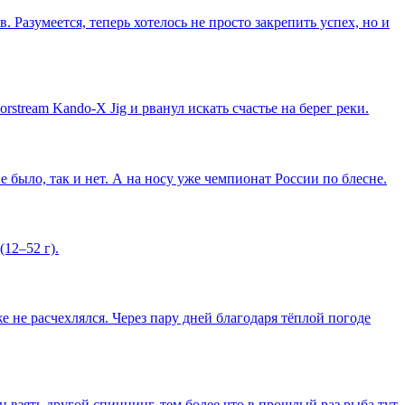
азумеется, теперь хотелось не просто закрепить успех, но и
tream Kando-X Jig и рванул искать счастье на берег реки.
 было, так и нет. А на носу уже чемпионат России по блесне.
12–52 г).
 не расчехлялся. Через пару дней благодаря тёплой погоде
н взять другой спиннинг, тем более что в прошлый раз рыба тут