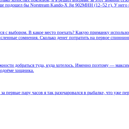
ше подошел бы Norstream Kando-X Jig 902MHH (12–52 г). У него и
я с выбором. В какое место поехать? Какую приманку использо
численные сомнения. Сколько денег потратить на первое спинни
ости добраться туда, куда хотелось. Именно поэтому — максимал
водоёме хищника.
о за первые пару часов я так разочаровался в рыбалке, что уже п