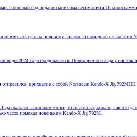
 Прошлый год подарил мне сома весом почти 16 килограммов. Р
 взять отпуск на половину дня моего выходного, я схватил Nors
ой воды 2024 года продолжается. Полноценного льда у нас как не
 отправился, прихватив с собой Norstream Kando-X Jig 792MHH (
ьда оказалось слишком много, открытой воды мало, так что даже
лько часов помахал новеньким Kando-X Jig 792M.
лько холостых поклёвок, и я решил впервые за этот зимний сезо