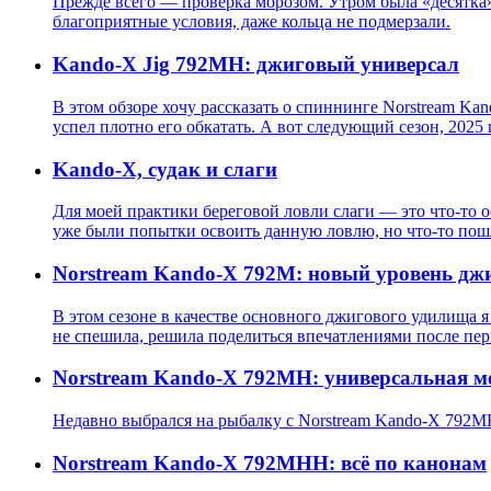
Прежде всего — проверка морозом. Утром была «десятка» с
благоприятные условия, даже кольца не подмерзали.
Kando-X Jig 792MH: джиговый универсал
В этом обзоре хочу рассказать о спиннинге Norstream Kan
успел плотно его обкатать. А вот следующий сезон, 2025 
Kando-X, судак и слаги
Для моей практики береговой ловли слаги — это что-то о
уже были попытки освоить данную ловлю, но что-то пошло
Norstream Kando-X 792M: новый уровень дж
В этом сезоне в качестве основного джигового удилища 
не спешила, решила поделиться впечатлениями после пер
Norstream Kando-X 792MH: универсальная м
Недавно выбрался на рыбалку с Norstream Kando-X 792MH в
Norstream Kando-X 792MHH: всё по канонам