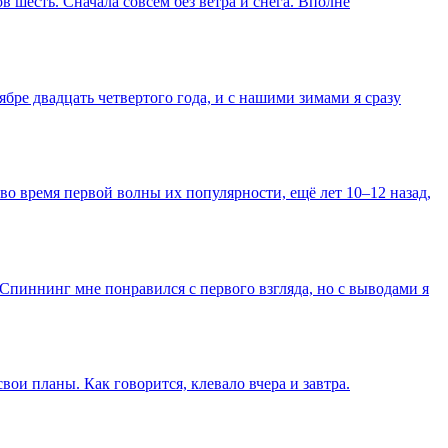
в шесть. Сначала совсем без ветра и снега. Вполне
ябре двадцать четвертого года, и с нашими зимами я сразу
во время первой волны их популярности, ещё лет 10–12 назад,
Спиннинг мне понравился с первого взгляда, но с выводами я
вои планы. Как говорится, клевало вчера и завтра.