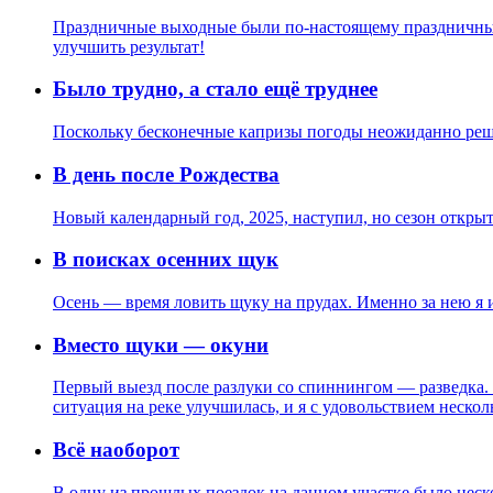
Праздничные выходные были по-настоящему праздничными.
улучшить результат!
Было трудно, а стало ещё труднее
Поскольку бесконечные капризы погоды неожиданно решили
В день после Рождества
Новый календарный год, 2025, наступил, но сезон открыт
В поисках осенних щук
Осень — время ловить щуку на прудах. Именно за нею я и
Вместо щуки — окуни
Первый выезд после разлуки со спиннингом — разведка. Л
ситуация на реке улучшилась, и я с удовольствием неско
Всё наоборот
В одну из прошлых поездок на данном участке было неско