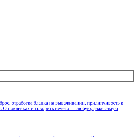
брос, отработка бланка на вываживании, прилипчивость к
я. О поклёвках и говорить нечего — любую, даже самую