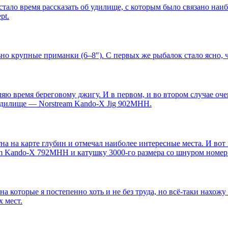
тало время рассказать об удилище, с которым было связано наи
pt.
но крупные приманки (6–8″). С первых же рыбалок стало ясно, ч
яю время береговому джигу. И в первом, и во втором случае оч
удилище — Norstream Kando-X Jig 902MHH.
а на карте глубин и отмечал наиболее интересные места. И вот
 Kando-X 792MHH и катушку 3000-го размера со шнуром номер 1
а которые я постепенно хоть и не без труда, но всё-таки нахож
 мест.