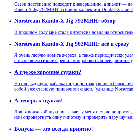
Сезон постепенно подходит к завершению, а значит — нас
Kando-X Jig 792MHH из новой коллекции Double X Conce
Norstream Kando-X Jig 792MHH: обзор
В прошлом году мне стала интересна ловля на относитель
Norstream Kando-X Jig 902MHH: всё и сразу
Я очень люблю ловить жереха, а также периодически удел
в нынешнем сезоне я решил попробовать более длинное 
А где же хорошие судаки?
На предыдущих рыбалках я упорно закрашивал белые пятн
собой уже ставшую привычной снасть (удилище Norstream
А теперь к щукам!
Ловля волжской щуки вызывает у меня немало вопросов, н
или опровергнуть одну гипотезу и проверить пару щучьих
Бонусы — это всегда приятно!