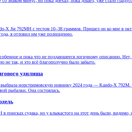
о знаком минус, но пока доехал, пока дошёл, уже стало градусо
do-X Jig 792MH с тестом 10–38 граммов. Пришел он ко мне в окт
года, я отловил им уже полноценно.
собенное и пока что не поддающееся логичному описанию. Нет, 
 не так, и это всё благополучно было забыто.
игового удилища
я выбрала норстримовскую новинку 2024 года — Kando-X 792М. 
вой рыбалки. Она состоялась.
одель
 поисках судака, но у клыкастого на этот день были, видимо, с