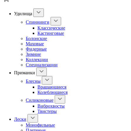
Удилища
Спиннинги
Классические
Кастинговые
Болонские
Маховые
Фидерные
Зимние
Коллекции
Специализации
Приманки
Блесны
Вращающиеся
Колеблющиеся
Силиконовые
Виброхвосты
Твистеры
Лески
Монофильные
Плетеные