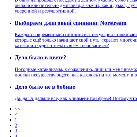
была исключительно джиговая, а значит, как я думал, луч
уверенной и результативной.
Выбираем джиговый спиннинг Norstream
Каждый современный спиннингист регулярно сталкиваетс
которые ещё только начинают свой путь, терзают много
категории будет отвечать всем требованиям?
Дело было в цвете?
Погодные катаклизмы, к сожалению, лишили меня возможн
поиски несуществующего, как казалось на тот момент, в 
Дело было не в бобине
Да, да! А дальше всё, как в знаменитой фразе! Потому чт
<<
<
1
2
3
4