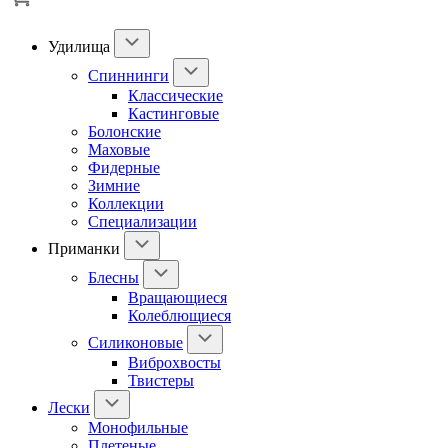
Удилища
Спиннинги
Классические
Кастинговые
Болонские
Маховые
Фидерные
Зимние
Коллекции
Специализации
Приманки
Блесны
Вращающиеся
Колеблющиеся
Силиконовые
Виброхвосты
Твистеры
Лески
Монофильные
Плетеные