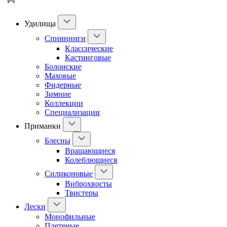
Удилища
Спиннинги
Классические
Кастинговые
Болонские
Маховые
Фидерные
Зимние
Коллекции
Специализации
Приманки
Блесны
Вращающиеся
Колеблющиеся
Силиконовые
Виброхвосты
Твистеры
Лески
Монофильные
Плетеные