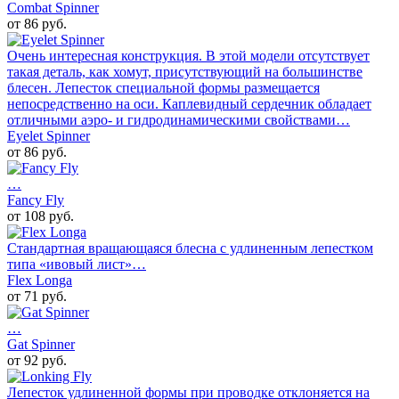
Combat Spinner
от 86 руб.
Очень интересная конструкция. В этой модели отсутствует
такая деталь, как хомут, присутствующий на большинстве
блесен. Лепесток специальной формы размещается
непосредственно на оси. Каплевидный сердечник обладает
отличными аэро- и гидродинамическими свойствами…
Eyelet Spinner
от 86 руб.
…
Fancy Fly
от 108 руб.
Стандартная вращающаяся блесна с удлиненным лепестком
типа «ивовый лист»…
Flex Longa
от 71 руб.
…
Gat Spinner
от 92 руб.
Лепесток удлиненной формы при проводке отклоняется на