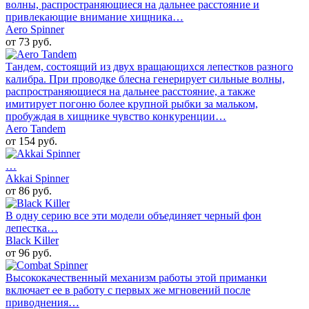
волны, распространяющиеся на дальнее расстояние и
привлекающие внимание хищника…
Aero Spinner
от 73 руб.
Тандем, состоящий из двух вращающихся лепестков разного
калибра. При проводке блесна генерирует сильные волны,
распространяющиеся на дальнее расстояние, а также
имитирует погоню более крупной рыбки за мальком,
пробуждая в хищнике чувство конкуренции…
Aero Tandem
от 154 руб.
…
Akkai Spinner
от 86 руб.
В одну серию все эти модели объединяет черный фон
лепестка…
Black Killer
от 96 руб.
Высококачественный механизм работы этой приманки
включает ее в работу с первых же мгновений после
приводнения…