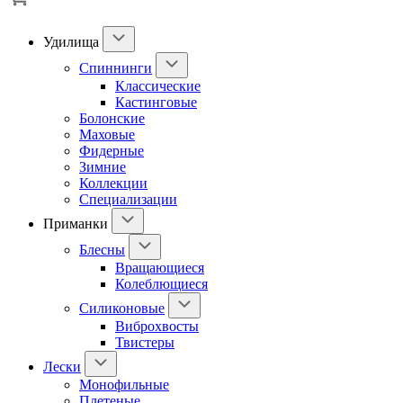
Удилища
Спиннинги
Классические
Кастинговые
Болонские
Маховые
Фидерные
Зимние
Коллекции
Специализации
Приманки
Блесны
Вращающиеся
Колеблющиеся
Силиконовые
Виброхвосты
Твистеры
Лески
Монофильные
Плетеные