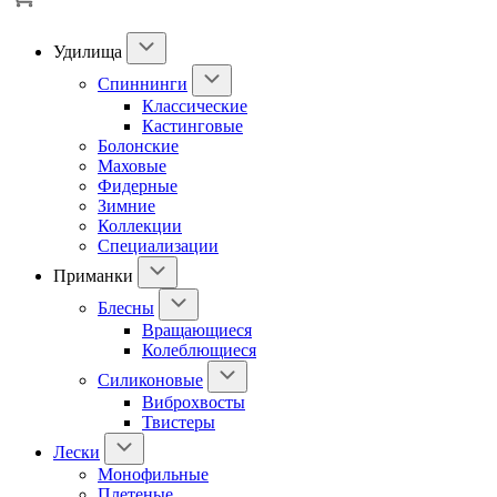
Удилища
Спиннинги
Классические
Кастинговые
Болонские
Маховые
Фидерные
Зимние
Коллекции
Специализации
Приманки
Блесны
Вращающиеся
Колеблющиеся
Силиконовые
Виброхвосты
Твистеры
Лески
Монофильные
Плетеные