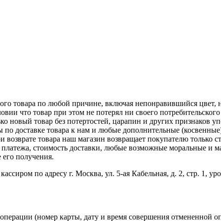
ого товара по любой причине, включая непонравившийся цвет, не
ловии что товар при этом не потерял ни своего потребительског
о новый товар без потертостей, царапин и других признаков уп
ы по доставке товара к нам и любые дополнительные (косвенные)
и возврате товара наш магазин возвращает покупателю только с
 платежа, стоимость доставки, любые возможные моральные и ма
 его получения.
ссиром по адресу г. Москва, ул. 5-ая Кабельная, д. 2, стр. 1, 
перации (номер карты, дату и время совершения отмененной опе