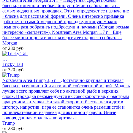
Norstream Area Morgan 2,4 г – Некрупная среднетяжелая
блесна, отлично и необычайно устойчиво работающая на
самых медленных проводках. Это и определяет ее назначение
- блесна для пассивной форели. Очень интересно приманка
работает на самой медленной проводке, которую можно
немного разнообразить подбросами и паузами (Morgan весьма
интересно «сыплется»). Norstream Area Morgan 1.7 г – Еще
более миниатюрная и легкая версия ее старшего собрата…
Morgan
от 280 руб.
…
Tricky Tail
от 320 руб.
Norstream Area Trump 3,5 г – Достаточно крупная и тяжелая
блесна с размашистой и активной собственной игрой. Модель
лучше всего проявляет себя по активной рыбе в верхних
слоях. Проводка рекомендуется высокоскоростная, с быстрым
вращением катушки. На такой скорости блесна не входит в
штопор, напротив, игра ее становится очень размашистой и
привлекательной издалека для активной форели. Иначе
говоря, данная модель – «стартовая»…
Trump
от 280 руб.