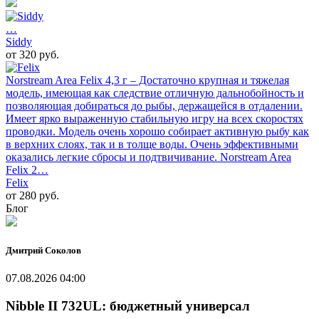
…
Siddy
от 320 руб.
Norstream Area Felix 4,3 г – Достаточно крупная и тяжелая
модель, имеющая как следствие отличную дальнобойность и
позволяющая добираться до рыбы, держащейся в отдалении.
Имеет ярко выраженную стабильную игру на всех скоростях
проводки. Модель очень хорошо собирает активную рыбу как
в верхних слоях, так и в толще воды. Очень эффективными
оказались легкие сбросы и подтвичивание. Norstream Area
Felix 2…
Felix
от 280 руб.
Блог
Дмитрий Соколов
07.08.2026 04:00
Nibble II 732UL: бюджетный универсал