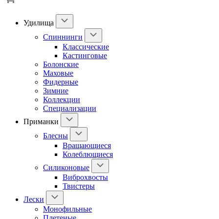
Удилища
Спиннинги
Классические
Кастинговые
Болонские
Маховые
Фидерные
Зимние
Коллекции
Специализации
Приманки
Блесны
Вращающиеся
Колеблющиеся
Силиконовые
Виброхвосты
Твистеры
Лески
Монофильные
Плетеные