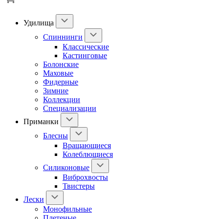
Удилища
Спиннинги
Классические
Кастинговые
Болонские
Маховые
Фидерные
Зимние
Коллекции
Специализации
Приманки
Блесны
Вращающиеся
Колеблющиеся
Силиконовые
Виброхвосты
Твистеры
Лески
Монофильные
Плетеные