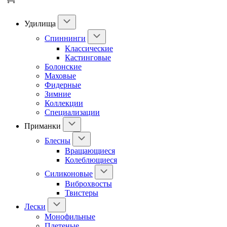
Удилища
Спиннинги
Классические
Кастинговые
Болонские
Маховые
Фидерные
Зимние
Коллекции
Специализации
Приманки
Блесны
Вращающиеся
Колеблющиеся
Силиконовые
Виброхвосты
Твистеры
Лески
Монофильные
Плетеные