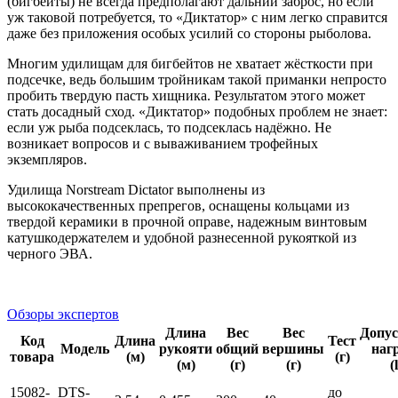
(бигбейты) не всегда предполагают дальний заброс, но если
уж таковой потребуется, то «Диктатор» с ним легко справится
даже без приложения особых усилий со стороны рыболова.
Многим удилищам для бигбейтов не хватает жёсткости при
подсечке, ведь большим тройникам такой приманки непросто
пробить твердую пасть хищника. Результатом этого может
стать досадный сход. «Диктатор» подобных проблем не знает:
если уж рыба подсеклась, то подсеклась надёжно. Не
возникает вопросов и с вываживанием трофейных
экземпляров.
Удилища Norstream Dictator выполнены из
высококачественных препрегов, оснащены кольцами из
твердой керамики в прочной оправе, надежным винтовым
катушкодержателем и удобной разнесенной рукояткой из
черного ЭВА.
Обзоры экспертов
Длина
Вес
Вес
Допу
Код
Длина
Тест
Модель
рукояти
общий
вершины
наг
товара
(м)
(г)
(м)
(г)
(г)
(
15082-
DTS-
до