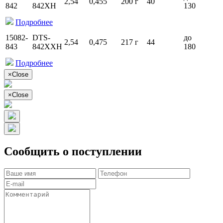
2,54
0,455
200 г
40
842
842XH
130
Подробнее
15082-
DTS-
до
2,54
0,475
217 г
44
843
842XXH
180
Подробнее
×
Close
×
Close
Сообщить о поступлении