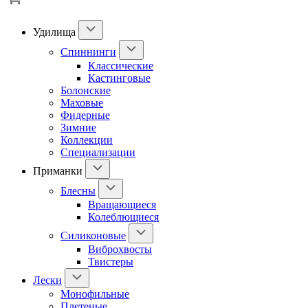
Удилища
Спиннинги
Классические
Кастинговые
Болонские
Маховые
Фидерные
Зимние
Коллекции
Специализации
Приманки
Блесны
Вращающиеся
Колеблющиеся
Силиконовые
Виброхвосты
Твистеры
Лески
Монофильные
Плетеные