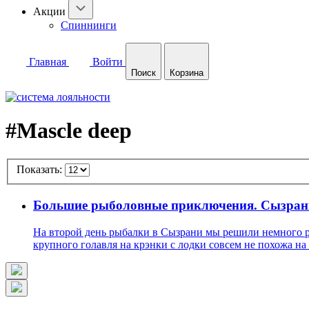
Акции
Спиннинги
Главная
Войти
Поиск
Корзина
#Mascle deep
Показать:
Большие рыболовные приключения. Сызрань
На второй день рыбалки в Сызрани мы решили немного р
крупного голавля на крэнки с лодки совсем не похожа н