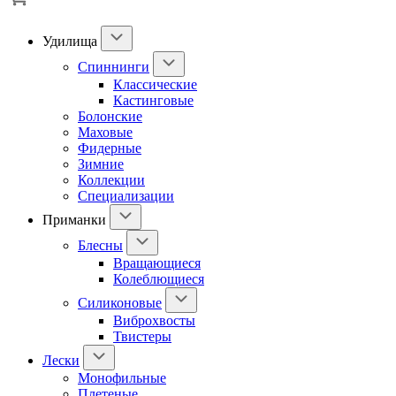
Удилища
Спиннинги
Классические
Кастинговые
Болонские
Маховые
Фидерные
Зимние
Коллекции
Специализации
Приманки
Блесны
Вращающиеся
Колеблющиеся
Силиконовые
Виброхвосты
Твистеры
Лески
Монофильные
Плетеные