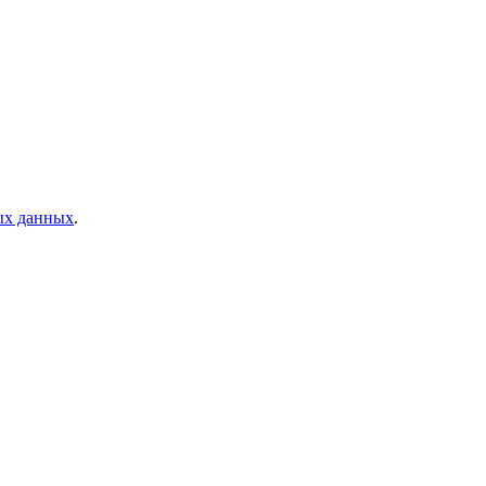
ых данных
.