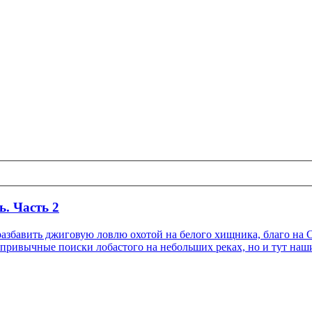
. Часть 2
азбавить джиговую ловлю охотой на белого хищника, благо на С
а привычные поиски лобастого на небольших реках, но и тут на