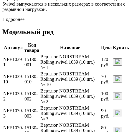
Swivel выпускаются в нескольких размерах в соответствии с
разрывной нагрузкой.
Подробнее
Модельный ряд
Код
Артикул
Название
Цена
Купить
товара
Вертлюг NORSTREAM
NFE1039-
15130-
120
Rolling swivel 1039 (10 шт.)
1
001
руб.
№ 1
Вертлюг NORSTREAM
NFE1039-
15130-
70
Rolling swivel 1039 (10 шт.)
10
010
руб.
№ 10
Вертлюг NORSTREAM
NFE1039-
15130-
100
Rolling swivel 1039 (10 шт.)
2
002
руб.
№ 2
Вертлюг NORSTREAM
NFE1039-
15130-
90
Rolling swivel 1039 (10 шт.)
3
003
руб.
№ 3
Вертлюг NORSTREAM
NFE1039-
15130-
80
Rolling swivel 1039 (10 шт.)