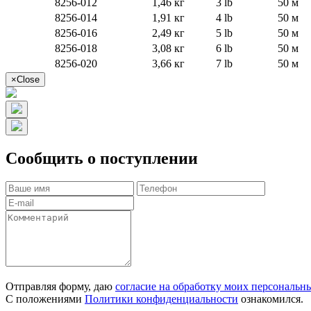
8256-012
1,46 кг
3 lb
50 м
8256-014
1,91 кг
4 lb
50 м
8256-016
2,49 кг
5 lb
50 м
8256-018
3,08 кг
6 lb
50 м
8256-020
3,66 кг
7 lb
50 м
×
Close
Сообщить о поступлении
Отправляя форму, даю
согласие на обработку моих персональн
С положениями
Политики конфиденциальности
ознакомился.