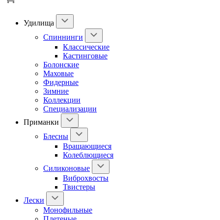
Удилища
Спиннинги
Классические
Кастинговые
Болонские
Маховые
Фидерные
Зимние
Коллекции
Специализации
Приманки
Блесны
Вращающиеся
Колеблющиеся
Силиконовые
Виброхвосты
Твистеры
Лески
Монофильные
Плетеные