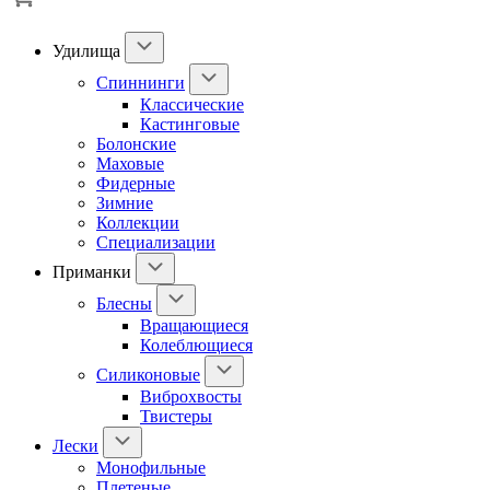
Удилища
Спиннинги
Классические
Кастинговые
Болонские
Маховые
Фидерные
Зимние
Коллекции
Специализации
Приманки
Блесны
Вращающиеся
Колеблющиеся
Силиконовые
Виброхвосты
Твистеры
Лески
Монофильные
Плетеные