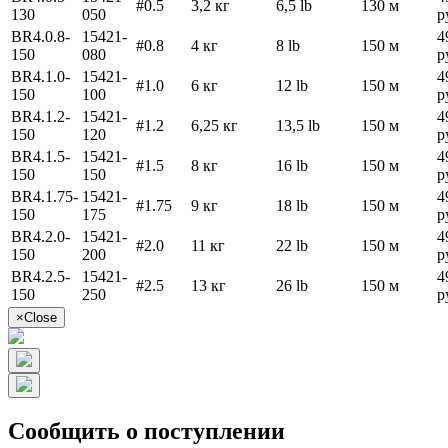
#0.5
3,2 кг
6,5 lb
130 м
130
050
р
BR4.0.8-
15421-
4
#0.8
4 кг
8 lb
150 м
150
080
р
BR4.1.0-
15421-
4
#1.0
6 кг
12 lb
150 м
150
100
р
BR4.1.2-
15421-
4
#1.2
6,25 кг
13,5 lb
150 м
150
120
р
BR4.1.5-
15421-
4
#1.5
8 кг
16 lb
150 м
150
150
р
BR4.1.75-
15421-
4
#1.75
9 кг
18 lb
150 м
150
175
р
BR4.2.0-
15421-
4
#2.0
11 кг
22 lb
150 м
150
200
р
BR4.2.5-
15421-
4
#2.5
13 кг
26 lb
150 м
150
250
р
×
Close
Сообщить о поступлении