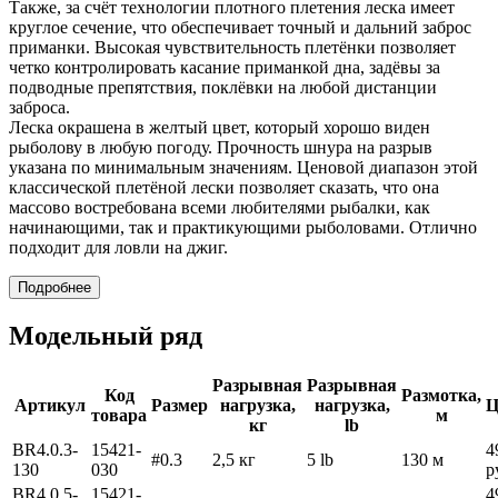
Также, за счёт технологии плотного плетения леска имеет
круглое сечение, что обеспечивает точный и дальний заброс
приманки. Высокая чувствительность плетёнки позволяет
четко контролировать касание приманкой дна, задёвы за
подводные препятствия, поклёвки на любой дистанции
заброса.
Леска окрашена в желтый цвет, который хорошо виден
рыболову в любую погоду. Прочность шнура на разрыв
указана по минимальным значениям. Ценовой диапазон этой
классической плетёной лески позволяет сказать, что она
массово востребована всеми любителями рыбалки, как
начинающими, так и практикующими рыболовами. Отлично
подходит для ловли на джиг.
Подробнее
Модельный ряд
Разрывная
Разрывная
Код
Размотка,
Артикул
Размер
нагрузка,
нагрузка,
Ц
товара
м
кг
lb
BR4.0.3-
15421-
4
#0.3
2,5 кг
5 lb
130 м
130
030
р
BR4.0.5-
15421-
4