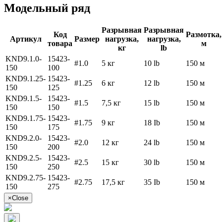
Модельный ряд
Разрывная
Разрывная
Код
Размотка,
Артикул
Размер
нагрузка,
нагрузка,
товара
м
кг
lb
KND9.1.0-
15423-
#1.0
5 кг
10 lb
150 м
150
100
KND9.1.25-
15423-
#1.25
6 кг
12 lb
150 м
150
125
KND9.1.5-
15423-
#1.5
7,5 кг
15 lb
150 м
150
150
KND9.1.75-
15423-
#1.75
9 кг
18 Ib
150 м
150
175
KND9.2.0-
15423-
#2.0
12 кг
24 lb
150 м
150
200
KND9.2.5-
15423-
#2.5
15 кг
30 lb
150 м
150
250
KND9.2.75-
15423-
#2.75
17,5 кг
35 Ib
150 м
150
275
×
Close