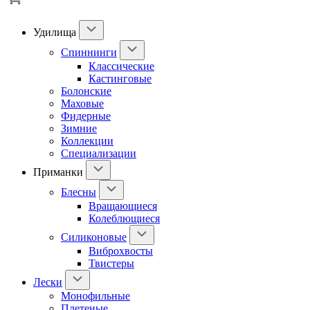
Удилища
Спиннинги
Классические
Кастинговые
Болонские
Маховые
Фидерные
Зимние
Коллекции
Специализации
Приманки
Блесны
Вращающиеся
Колеблющиеся
Силиконовые
Виброхвосты
Твистеры
Лески
Монофильные
Плетеные