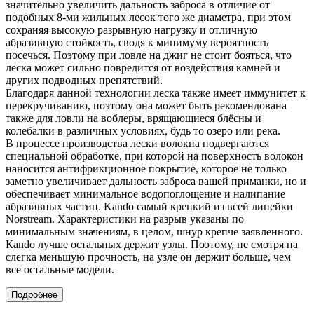
значительно увеличить дальность заброса в отличие от
подобных 8-ми жильных лесок того же диаметра, при этом
сохраняя высокую разрывную нагрузку и отличную
абразивную стойкость, сводя к минимуму вероятность
посечься. Поэтому при ловле на джиг не стоит бояться, что
леска может сильно повредится от воздействия камней и
других подводных препятствий.
Благодаря данной технологии леска также имеет иммунитет к
перекручиванию, поэтому она может быть рекомендована
также для ловли на воблеры, врящающиеся блёсны и
колебалки в различных условиях, будь то озеро или река.
В процессе производства лески волокна подвергаются
специальной обработке, при которой на поверхность волокон
наносится антифрикционное покрытие, которое не только
заметно увеличивает дальность заброса вашей приманки, но и
обеспечивает минимальное водопоглощение и налипание
абразивных частиц. Kando самый крепкий из всей линейки
Norstream. Характеристики на разрыв указаны по
минимальным значениям, в целом, шнур крепче заявленного.
Кando лучше остальных держит узлы. Поэтому, не смотря на
слегка меньшую прочность, на узле он держит больше, чем
все остальные модели.
Подробнее