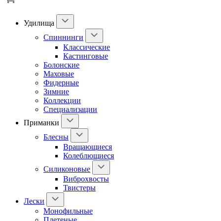
Удилища
Спиннинги
Классические
Кастинговые
Болонские
Маховые
Фидерные
Зимние
Коллекции
Специализации
Приманки
Блесны
Вращающиеся
Колеблющиеся
Силиконовые
Виброхвосты
Твистеры
Лески
Монофильные
Плетеные