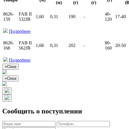
(м)
(г)
(г)
(l
8626-
FAB II
40-
1,60
0,31
190
-
17-40
159
532JB
120
Подробнее
8626-
FAB II
80-
1,68
0,31
202
-
20-50
168
562JB
160
Подробнее
×
Close
×
Close
Сообщить о поступлении