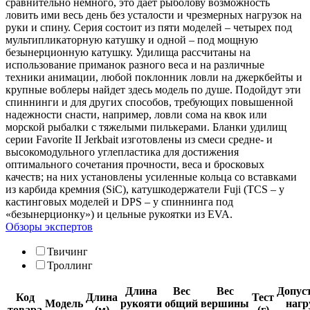
сравнительно немного, это дает рыболову возможность
ловить ими весь день без усталости и чрезмерных нагрузок на
руки и спину. Серия состоит из пяти моделей – четырех под
мультипликаторную катушку и одной – под мощную
безынерционную катушку. Удилища рассчитаны на
использование приманок разного веса и на различные
техники анимации, любой поклонник ловли на джеркбейты и
крупные воблеры найдет здесь модель по душе. Подойдут эти
спиннинги и для других способов, требующих повышенной
надежности снасти, например, ловли сома на квок или
морской рыбалки с тяжелыми пилькерами. Бланки удилищ
серии Favorite II Jerkbait изготовлены из смеси средне- и
высокомодульного углепластика для достижения
оптимального сочетания прочности, веса и бросковых
качеств; на них установлены усиленные кольца со вставками
из карбида кремния (SiC), катушкодержатели Fuji (TCS – у
кастинговых моделей и DPS – у спиннинга под
«безынерционку») и цельные рукоятки из EVA.
Обзоры экспертов
Твичинг
Троллинг
Длина
Вес
Вес
Допус
Код
Длина
Тест
Модель
рукояти
общий
вершины
нагр
товара
(м)
(г)