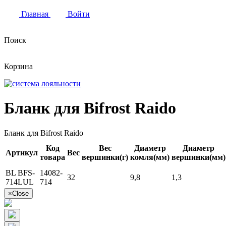
Главная
Войти
Поиск
Корзина
Бланк для Bifrost Raido
Бланк для Bifrost Raido
Код
Вес
Диаметр
Диаметр
Артикул
Вес
товара
вершинки(г)
комля(мм)
вершинки(мм)
BL BFS-
14082-
32
9,8
1,3
714LUL
714
×
Close