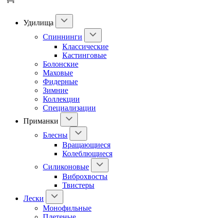
Удилища
Спиннинги
Классические
Кастинговые
Болонские
Маховые
Фидерные
Зимние
Коллекции
Специализации
Приманки
Блесны
Вращающиеся
Колеблющиеся
Силиконовые
Виброхвосты
Твистеры
Лески
Монофильные
Плетеные