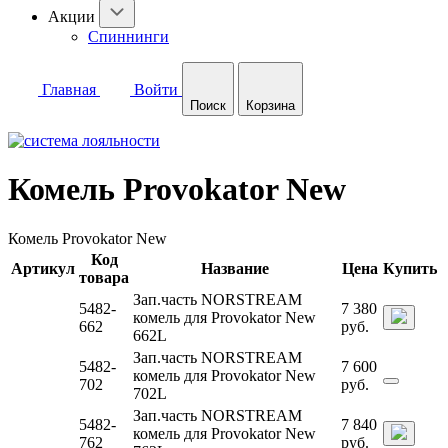
Акции
Спиннинги
Главная
Войти
Поиск
Корзина
Комель Provokator New
Комель Provokator New
Код
Артикул
Название
Цена
Купить
товара
Зап.часть NORSTREAM
5482-
7 380
комель для Provokator New
662
руб.
662L
Зап.часть NORSTREAM
5482-
7 600
комель для Provokator New
702
руб.
702L
Зап.часть NORSTREAM
5482-
7 840
комель для Provokator New
762
руб.