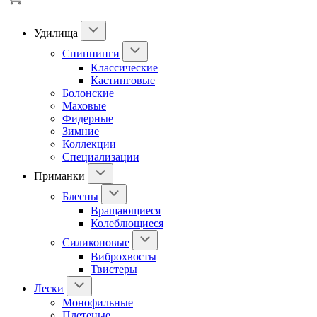
Удилища
Спиннинги
Классические
Кастинговые
Болонские
Маховые
Фидерные
Зимние
Коллекции
Специализации
Приманки
Блесны
Вращающиеся
Колеблющиеся
Силиконовые
Виброхвосты
Твистеры
Лески
Монофильные
Плетеные