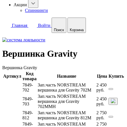
Акции
Спиннинги
Главная
Войти
Поиск
Корзина
Вершинка Gravity
Вершинка Gravity
Код
Артикул
Название
Цена
Купить
товара
7849-
Зап.часть NORSTREAM
2 450
702
вершинка для Gravity 702M
руб.
Зап.часть NORSTREAM
7849-
2 450
вершинка для Gravity
703
руб.
702MMH
7849-
Зап.часть NORSTREAM
2 750
812
вершинка для Gravity 812M
руб.
7849-
Зап.часть NORSTREAM
2 750