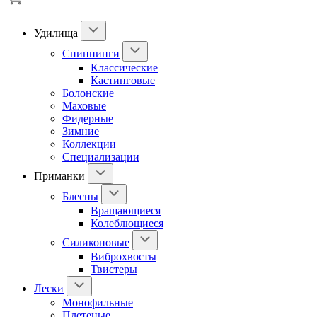
Удилища
Спиннинги
Классические
Кастинговые
Болонские
Маховые
Фидерные
Зимние
Коллекции
Специализации
Приманки
Блесны
Вращающиеся
Колеблющиеся
Силиконовые
Виброхвосты
Твистеры
Лески
Монофильные
Плетеные