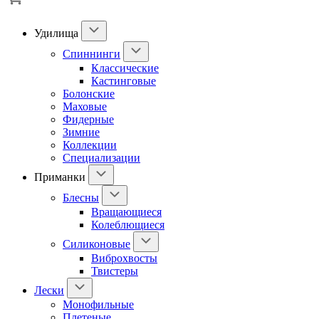
Удилища
Спиннинги
Классические
Кастинговые
Болонские
Маховые
Фидерные
Зимние
Коллекции
Специализации
Приманки
Блесны
Вращающиеся
Колеблющиеся
Силиконовые
Виброхвосты
Твистеры
Лески
Монофильные
Плетеные