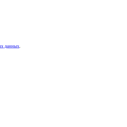
ых данных
.