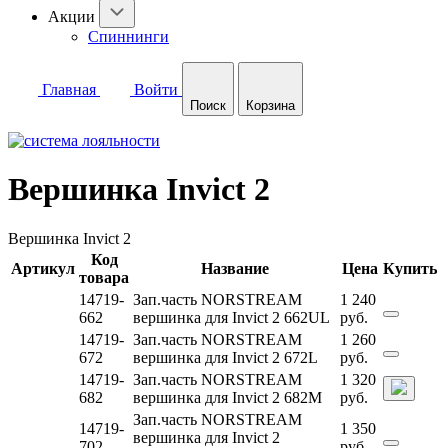
Акции
Спиннинги
Главная
Войти
Поиск
Корзина
Вершинка Invict 2
Вершинка Invict 2
Код
Артикул
Название
Цена
Купить
товара
14719-
Зап.часть NORSTREAM
1 240
662
вершинка для Invict 2 662UL
руб.
14719-
Зап.часть NORSTREAM
1 260
672
вершинка для Invict 2 672L
руб.
14719-
Зап.часть NORSTREAM
1 320
682
вершинка для Invict 2 682M
руб.
Зап.часть NORSTREAM
14719-
1 350
вершинка для Invict 2
702
руб.