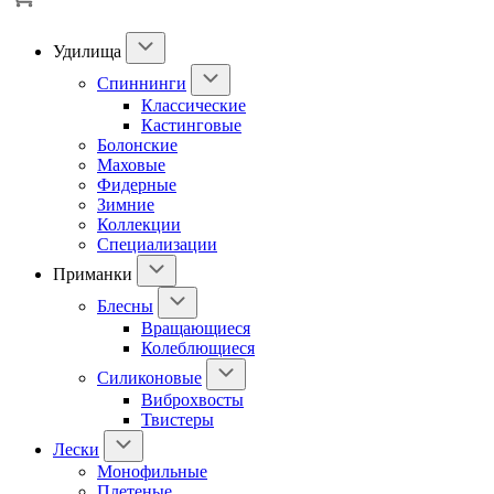
Удилища
Спиннинги
Классические
Кастинговые
Болонские
Маховые
Фидерные
Зимние
Коллекции
Специализации
Приманки
Блесны
Вращающиеся
Колеблющиеся
Силиконовые
Виброхвосты
Твистеры
Лески
Монофильные
Плетеные