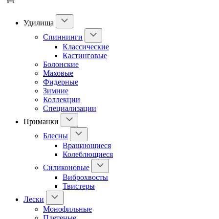
Удилища
Спиннинги
Классические
Кастинговые
Болонские
Маховые
Фидерные
Зимние
Коллекции
Специализации
Приманки
Блесны
Вращающиеся
Колеблющиеся
Силиконовые
Виброхвосты
Твистеры
Лески
Монофильные
Плетеные