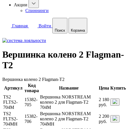
Акции
Спиннинги
Главная
Войти
Поиск
Корзина
Вершинка колено 2 Flagman-
T2
Вершинка колено 2 Flagman-T2
Код
Артикул
Название
Цена
Купить
товара
TS2
Вершинка NORSTREAM
15382-
2 180
FLTS2-
колено 2 для Flagman-T2
705
руб.
704M
704M
TS2
Вершинка NORSTREAM
15382-
2 200
FLTS2-
колено 2 для Flagman-T2
706
руб.
704MH
704MH