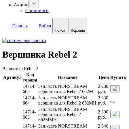
Акции
Спиннинги
Главная
Войти
Поиск
Корзина
Вершинка Rebel 2
Вершинка Rebel 2
Код
Артикул
Название
Цена
Купить
товара
14714-
Зап.часть NORSTREAM
2 230
662
вершинка для Rebel 2 662M
руб.
14714-
Зап.часть NORSTREAM
2 330
664
вершинка для Rebel 2 662MH
руб.
Зап.часть NORSTREAM
14714-
2 300
вершинка для Rebel 2
663
руб.
662MMH
14714-
Зап.часть NORSTREAM
2 640