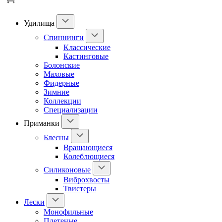
Удилища
Спиннинги
Классические
Кастинговые
Болонские
Маховые
Фидерные
Зимние
Коллекции
Специализации
Приманки
Блесны
Вращающиеся
Колеблющиеся
Силиконовые
Виброхвосты
Твистеры
Лески
Монофильные
Плетеные