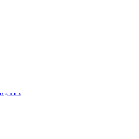
ых данных
.