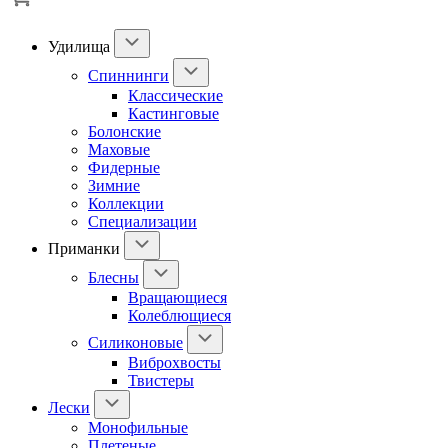
Удилища
Спиннинги
Классические
Кастинговые
Болонские
Маховые
Фидерные
Зимние
Коллекции
Специализации
Приманки
Блесны
Вращающиеся
Колеблющиеся
Силиконовые
Виброхвосты
Твистеры
Лески
Монофильные
Плетеные