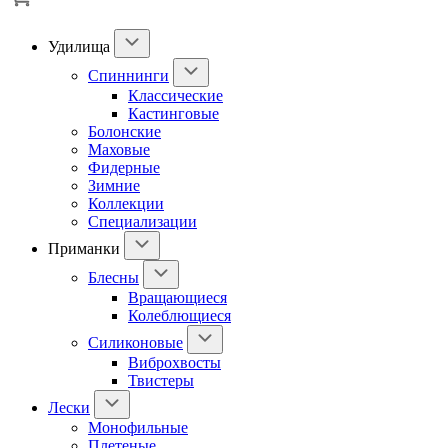
Удилища
Спиннинги
Классические
Кастинговые
Болонские
Маховые
Фидерные
Зимние
Коллекции
Специализации
Приманки
Блесны
Вращающиеся
Колеблющиеся
Силиконовые
Виброхвосты
Твистеры
Лески
Монофильные
Плетеные