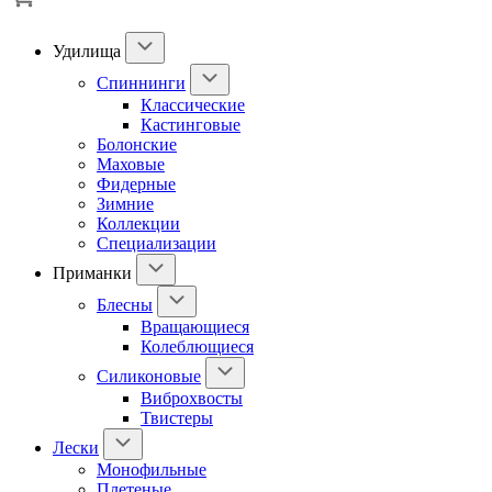
Удилища
Спиннинги
Классические
Кастинговые
Болонские
Маховые
Фидерные
Зимние
Коллекции
Специализации
Приманки
Блесны
Вращающиеся
Колеблющиеся
Силиконовые
Виброхвосты
Твистеры
Лески
Монофильные
Плетеные