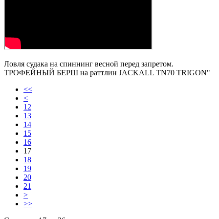
Ловля судака на спиннинг весной перед запретом.
ТРОФЕЙНЫЙ БЕРШ на раттлин JACKALL TN70 TRIGON"
<<
<
12
13
14
15
16
17
18
19
20
21
>
>>