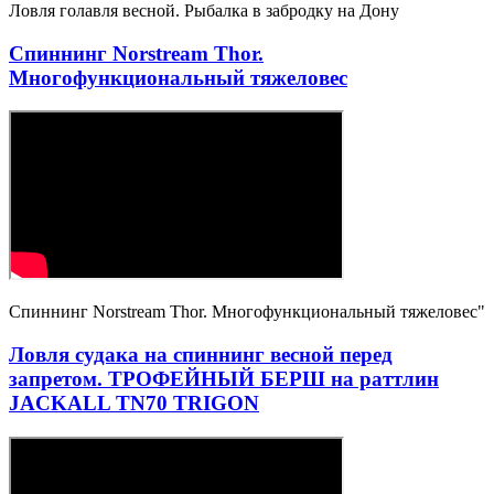
Ловля голавля весной. Рыбалка в забродку на Дону
Спиннинг Norstream Thor.
Многофункциональный тяжеловес
Спиннинг Norstream Thor. Многофункциональный тяжеловес"
Ловля судака на спиннинг весной перед
запретом. ТРОФЕЙНЫЙ БЕРШ на раттлин
JACKALL TN70 TRIGON