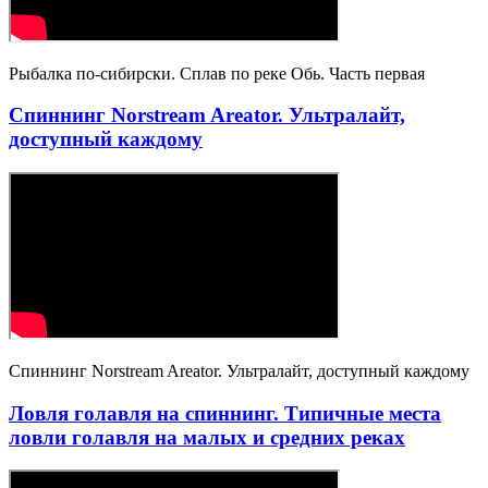
Рыбалка по-сибирски. Сплав по реке Обь. Часть первая
Спиннинг Norstream Areator. Ультралайт,
доступный каждому
Спиннинг Norstream Areator. Ультралайт, доступный каждому
Ловля голавля на спиннинг. Типичные места
ловли голавля на малых и средних реках