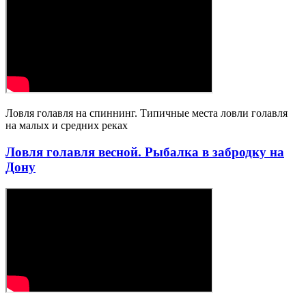
Ловля голавля на спиннинг. Типичные места ловли голавля
на малых и средних реках
Ловля голавля весной. Рыбалка в забродку на
Дону