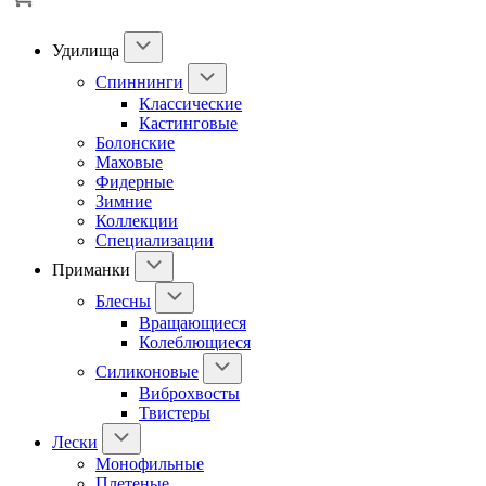
Удилища
Спиннинги
Классические
Кастинговые
Болонские
Маховые
Фидерные
Зимние
Коллекции
Специализации
Приманки
Блесны
Вращающиеся
Колеблющиеся
Силиконовые
Виброхвосты
Твистеры
Лески
Монофильные
Плетеные