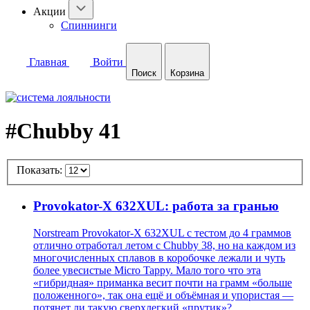
Акции
Спиннинги
Главная
Войти
Поиск
Корзина
#Chubby 41
Показать:
Provokator-X 632XUL: работа за гранью
Norstream Provokator-X 632XUL с тестом до 4 граммов
отлично отработал летом с Chubby 38, но на каждом из
многочисленных сплавов в коробочке лежали и чуть
более увесистые Micro Tappy. Мало того что эта
«гибридная» приманка весит почти на грамм «больше
положенного», так она ещё и объёмная и упористая —
потянет ли такую сверхлегкий «прутик»?