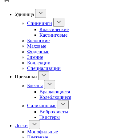
Удилища
Спиннинги
Классические
Кастинговые
Болонские
Маховые
Фидерные
Зимние
Коллекции
Специализации
Приманки
Блесны
Вращающиеся
Колеблющиеся
Силиконовые
Виброхвосты
Твистеры
Лески
Монофильные
Плетеные