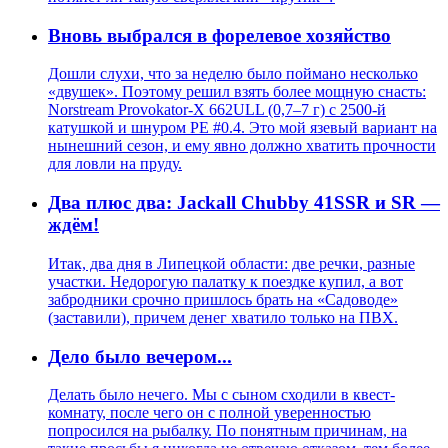
Вновь выбрался в форелевое хозяйство
Дошли слухи, что за неделю было поймано несколько
«двушек». Поэтому решил взять более мощную снасть:
Norstream Provokator-X 662ULL (0,7–7 г) с 2500-й
катушкой и шнуром PE #0.4. Это мой язевый вариант на
нынешний сезон, и ему явно должно хватить прочности
для ловли на пруду.
Два плюс два: Jackall Chubby 41SSR и SR —
ждём!
Итак, два дня в Липецкой области: две речки, разные
участки. Недорогую палатку к поездке купил, а вот
забродники срочно пришлось брать на «Садоводе»
(заставили), причем денег хватило только на ПВХ.
Дело было вечером...
Делать было нечего. Мы с сыном сходили в квест-
комнату, после чего он с полной уверенностью
попросился на рыбалку. По понятным причинам, на