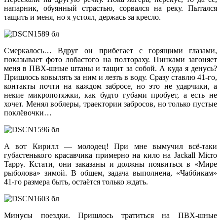
напарник, обуянный страстью, сорвался на реку. Пытался
тащить и меня, но я устоял, держась за кресло.
Смеркалось… Вдруг он прибегает с горящими глазами,
показывает фото лобастого на полтораху. Пинками загоняет
меня в ПВХ-шные штаны и тащит за собой. А куда я денусь?
Пришлось ковылять за ним и лезть в воду. Сразу ставлю 41-го,
контакты почти на каждом забросе, но это не ударчики, а
некие микропотяжки, как будто губами пробует, а есть не
хочет. Менял воблеры, траектории забросов, но только пустые
поклёвочки…
А вот Кирилл — молодец! При мне вымучил всё-таки
губастенького красавчика примерно на кило на Jackall Micro
Tappy. Кстати, они заказаны и должны появиться в «Мире
рыболова» зимой. В общем, задача выполнена, «Чаббикам»
41-го размера быть, остаётся только ждать.
Минусы поездки. Пришлось тратиться на ПВХ-шные