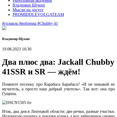
Рыболовная академия
Владимир Щукин
Мысли на досуге
PROMIDDLEVOLGATEAM
#голавль
#воблеры
#Chubby 41
Владимир Щукин
19.08.2023 16:30
Два плюс два: Jackall Chubby
41SSR и SR — ждём!
Помните песенку про Карабаса Барабаса? «И он никакой не
мучитель, а просто наш добрый учитель». Так вот: она про
Гущина.
Итак, два дня в Липецкой области: две речки, разные участки.
Недорогую палатку к поездке купил, а вот забродники срочно