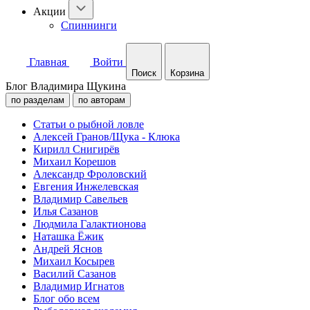
Акции
Спиннинги
Главная
Войти
Поиск
Корзина
Блог Владимира Щукина
по разделам
по авторам
Статьи о рыбной ловле
Алексей Гранов/Щука - Клюка
Кирилл Снигирёв
Михаил Корешов
Александр Фроловский
Евгения Инжелевская
Владимир Савельев
Илья Сазанов
Людмила Галактионова
Наташка Ёжик
Андрей Яснов
Михаил Косырев
Василий Сазанов
Владимир Игнатов
Блог обо всем