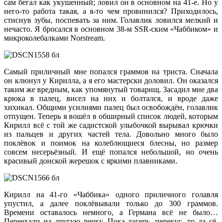
сам бегал как укушенный; ловил он в основном на 41-е. Но у
него-то работа такая, а я-то чем провинился? Приходилось,
стиснув зубы, поспевать за ним. Голавлик ловился мелкий и
нечасто. Я бросался в основном 38-м SSR-ским «Чаббиком» и
микроколебалками Norstream.
Самый приличный мне попался граммов на триста. Сначала
он клюнул у Кирилла, а я его мастерски доловил. Он оказался
таким же вредным, как упомянутый товарищ. Засадил мне два
крюка в палец, висел на них и болтался, и вроде даже
хихикал. Общими усилиями палец был освобождён, голавлик
отпущен. Теперь я вошёл в обширный список людей, которым
Кирилл всё с той же садистской улыбочкой вырывал крючки
из пальцев и других частей тела. Довольно много было
поклёвок и поимок на колеблющиеся блесны, но размер
совсем несерьёзный. И ещё попался небольшой, но очень
красивый донской жерешок с яркими плавниками.
Кирилл на 41-го «Чаббика» одного приличного голавля
упустил, а далее поклёвывали только до 300 граммов.
Времени оставалось немного, а Германа всё не было…
Переехали на другую речку. Пока лагерь, перекус, то да сё,