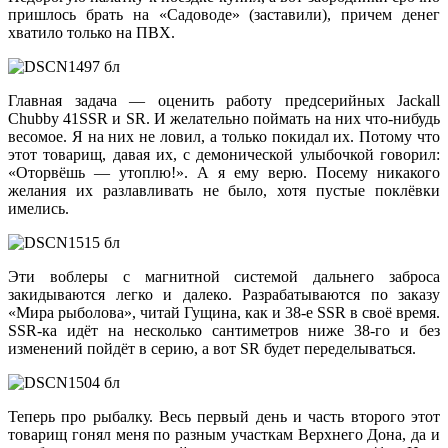
пришлось брать на «Садоводе» (заставили), причем денег
хватило только на ПВХ.
Главная задача — оценить работу предсерийных Jackall
Chubby 41SSR и SR. И желательно поймать на них что-нибудь
весомое. Я на них не ловил, а только покидал их. Потому что
этот товарищ, давая их, с демонической улыбочкой говорил:
«Оторвёшь — утоплю!». А я ему верю. Посему никакого
желания их разлавливать не было, хотя пустые поклёвки
имелись.
Эти воблеры с магнитной системой дальнего заброса
закидываются легко и далеко. Разрабатываются по заказу
«Мира рыболова», читай Гущина, как и 38-е SSR в своё время.
SSR-ка идёт на несколько сантиметров ниже 38-го и без
изменений пойдёт в серию, а вот SR будет переделываться.
Теперь про рыбалку. Весь первый день и часть второго этот
товарищ гонял меня по разным участкам Верхнего Дона, да и