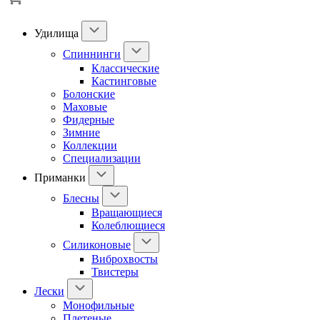
Удилища
Спиннинги
Классические
Кастинговые
Болонские
Маховые
Фидерные
Зимние
Коллекции
Специализации
Приманки
Блесны
Вращающиеся
Колеблющиеся
Силиконовые
Виброхвосты
Твистеры
Лески
Монофильные
Плетеные