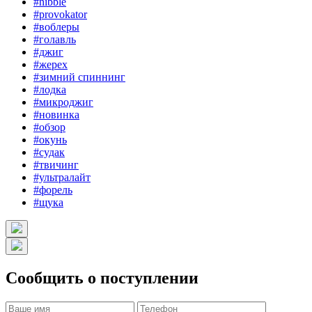
#nibble
#provokator
#воблеры
#голавль
#джиг
#жерех
#зимний спиннинг
#лодка
#микроджиг
#новинка
#обзор
#окунь
#судак
#твичинг
#ультралайт
#форель
#щука
Сообщить о поступлении