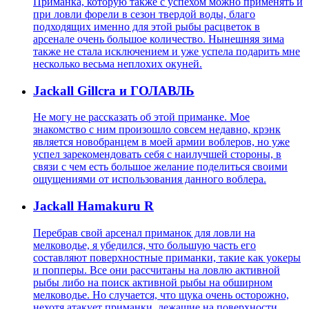
Приманка, которую также с успехом можно применять и
при ловли форели в сезон твердой воды, благо
подходящих именно для этой рыбы расцветок в
арсенале очень большое количество. Нынешняя зима
также не стала исключением и уже успела подарить мне
несколько весьма неплохих окуней.
Jackall Gillcra и ГОЛАВЛЬ
Не могу не рассказать об этой приманке. Мое
знакомство с ним произошло совсем недавно, крэнк
является новобранцем в моей армии воблеров, но уже
успел зарекомендовать себя с наилучшей стороны, в
связи с чем есть большое желание поделиться своими
ощущениями от использования данного воблера.
Jackall Hamakuru R
Перебрав свой арсенал приманок для ловли на
мелководье, я убедился, что большую часть его
составляют поверхностные приманки, такие как уокеры
и попперы. Все они рассчитаны на ловлю активной
рыбы либо на поиск активной рыбы на обширном
мелководье. Но случается, что щука очень осторожно,
нехотя атакует приманки, лежащие на поверхности.