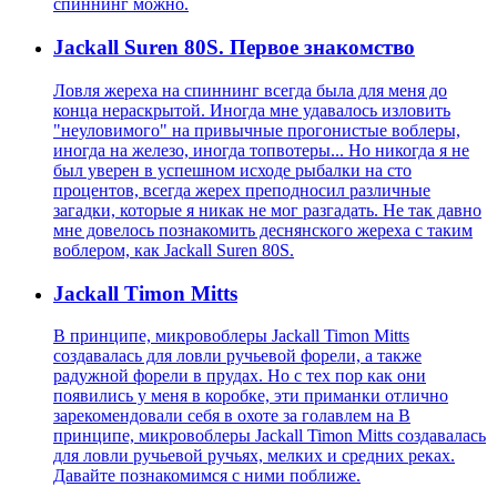
спиннинг можно.
Jackall Suren 80S. Первое знакомство
Ловля жереха на спиннинг всегда была для меня до
конца нераскрытой. Иногда мне удавалось изловить
"неуловимого" на привычные прогонистые воблеры,
иногда на железо, иногда топвотеры... Но никогда я не
был уверен в успешном исходе рыбалки на сто
процентов, всегда жерех преподносил различные
загадки, которые я никак не мог разгадать. Не так давно
мне довелось познакомить деснянского жереха с таким
воблером, как Jackall Suren 80S.
Jackall Timon Mitts
В принципе, микровоблеры Jackall Timon Mitts
создавалась для ловли ручьевой форели, а также
радужной форели в прудах. Но с тех пор как они
появились у меня в коробке, эти приманки отлично
зарекомендовали себя в охоте за голавлем на В
принципе, микровоблеры Jackall Timon Mitts создавалась
для ловли ручьевой ручьях, мелких и средних реках.
Давайте познакомимся с ними поближе.