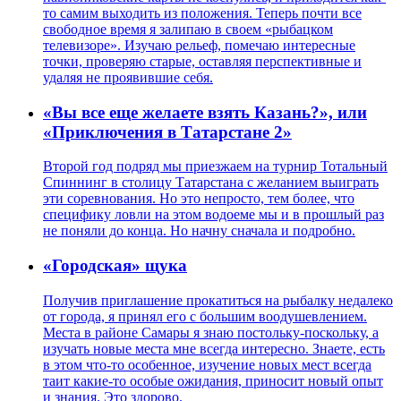
то самим выходить из положения. Теперь почти все
свободное время я залипаю в своем «рыбацком
телевизоре». Изучаю рельеф, помечаю интересные
точки, проверяю старые, оставляя перспективные и
удаляя не проявившие себя.
«Вы все еще желаете взять Казань?», или
«Приключения в Татарстане 2»
Второй год подряд мы приезжаем на турнир Тотальный
Спиннинг в столицу Татарстана с желанием выиграть
эти соревнования. Но это непросто, тем более, что
специфику ловли на этом водоеме мы и в прошлый раз
не поняли до конца. Но начну сначала и подробно.
«Городская» щука
Получив приглашение прокатиться на рыбалку недалеко
от города, я принял его с большим воодушевлением.
Места в районе Самары я знаю постольку-поскольку, а
изучать новые места мне всегда интересно. Знаете, есть
в этом что-то особенное, изучение новых мест всегда
таит какие-то особые ожидания, приносит новый опыт
и знания. Это здорово.