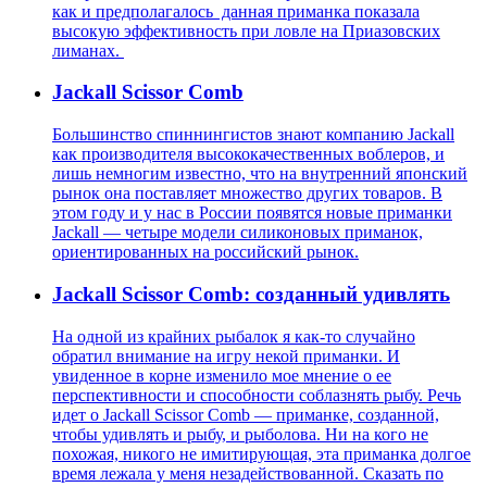
как и предполагалось данная приманка показала
высокую эффективность при ловле на Приазовских
лиманах.
Jackall Scissor Comb
Большинство спиннингистов знают компанию Jackall
как производителя высококачественных воблеров, и
лишь немногим известно, что на внутренний японский
рынок она поставляет множество других товаров. В
этом году и у нас в России появятся новые приманки
Jackall — четыре модели силиконовых приманок,
ориентированных на российский рынок.
Jackall Scissor Comb: созданный удивлять
На одной из крайних рыбалок я как-то случайно
обратил внимание на игру некой приманки. И
увиденное в корне изменило мое мнение о ее
перспективности и способности соблазнять рыбу. Речь
идет о Jackall Scissor Comb — приманке, созданной,
чтобы удивлять и рыбу, и рыболова. Ни на кого не
похожая, никого не имитирующая, эта приманка долгое
время лежала у меня незадействованной. Сказать по