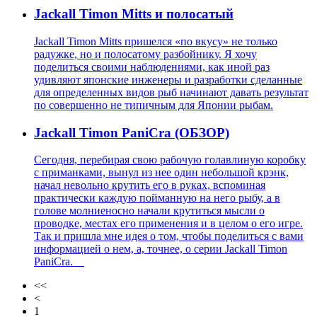
Jackall Timon Mitts и полосатый
Jackall Timon Mitts пришелся «по вкусу» не только
радужке, но и полосатому разбойнику. Я хочу
поделиться своими наблюдениями, как иной раз
удивляют японские инженеры и разработки сделанные
для определенных видов рыб начинают давать результат
по совершенно не типичным для Японии рыбам.
Jackall Timon PaniCra (ОБЗОР)
Сегодня, перебирая свою рабочую голавлиную коробку
с приманками, вынул из нее один небольшой крэнк,
начал невольно крутить его в руках, вспоминая
практически каждую пойманную на него рыбу, а в
голове молниеносно начали крутиться мысли о
проводке, местах его применения и в целом о его игре.
Так и пришла мне идея о том, чтобы поделиться с вами
информацией о нем, а, точнее, о серии Jackall Timon
PaniCra.
<<
<
1