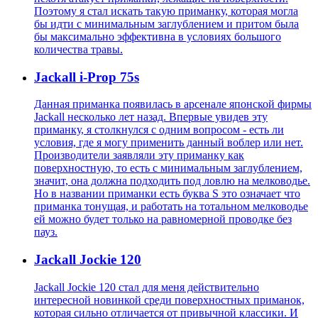
Поэтому я стал искать такую приманку, которая могла
бы идти с минимальным заглублением и притом была
бы максимально эффективна в условиях большого
количества травы.
Jackall i-Prop 75s
Данная приманка появилась в арсенале японской фирмы
Jackall несколько лет назад. Впервые увидев эту
приманку, я столкнулся с одним вопросом - есть ли
условия, где я могу применить данный воблер или нет.
Производители заявляли эту приманку как
поверхностную, то есть с минимальным заглублением,
значит, она должна подходить под ловлю на мелководье.
Но в названии приманки есть буква S это означает что
приманка тонущая, и работать на тотальном мелководье
ей можно будет только на равномерной проводке без
пауз.
Jackall Jockie 120
Jackall Jockie 120 стал для меня действительно
интересной новинкой среди поверхностных приманок,
которая сильно отличается от привычной классики. И