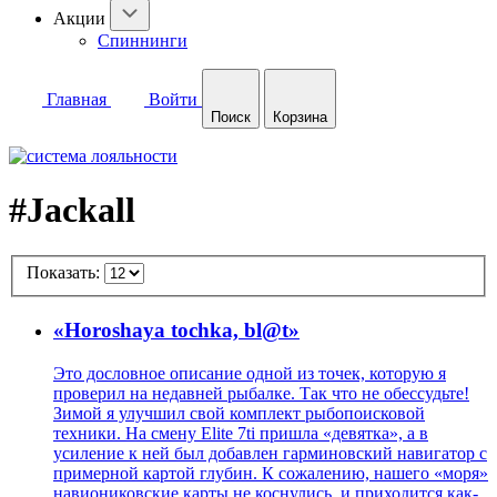
Акции
Спиннинги
Главная
Войти
Поиск
Корзина
#Jackall
Показать:
«Horoshaya tochka, bl@t»
Это дословное описание одной из точек, которую я
проверил на недавней рыбалке. Так что не обессудьте!
Зимой я улучшил свой комплект рыбопоисковой
техники. На смену Elite 7ti пришла «девятка», а в
усиление к ней был добавлен гарминовский навигатор с
примерной картой глубин. К сожалению, нашего «моря»
навиониковские карты не коснулись, и приходится как-