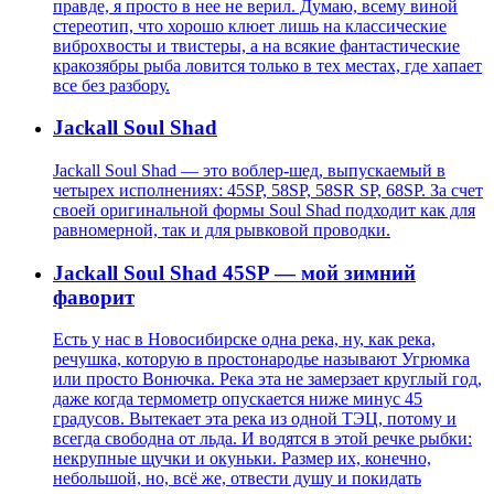
правде, я просто в нее не верил. Думаю, всему виной
стереотип, что хорошо клюет лишь на классические
виброхвосты и твистеры, а на всякие фантастические
кракозябры рыба ловится только в тех местах, где хапает
все без разбору.
Jackall Soul Shad
Jackall Soul Shad — это воблер-шед, выпускаемый в
четырех исполнениях: 45SP, 58SP, 58SR SP, 68SP. За счет
своей оригинальной формы Soul Shad подходит как для
равномерной, так и для рывковой проводки.
Jackall Soul Shad 45SP — мой зимний
фаворит
Есть у нас в Новосибирске одна река, ну, как река,
речушка, которую в простонародье называют Угрюмка
или просто Вонючка. Река эта не замерзает круглый год,
даже когда термометр опускается ниже минус 45
градусов. Вытекает эта река из одной ТЭЦ, потому и
всегда свободна от льда. И водятся в этой речке рыбки:
некрупные щучки и окуньки. Размер их, конечно,
небольшой, но, всё же, отвести душу и покидать