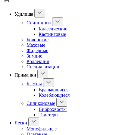
Удилища
Спиннинги
Классические
Кастинговые
Болонские
Маховые
Фидерные
Зимние
Коллекции
Специализации
Приманки
Блесны
Вращающиеся
Колеблющиеся
Силиконовые
Виброхвосты
Твистеры
Лески
Монофильные
Плетеные