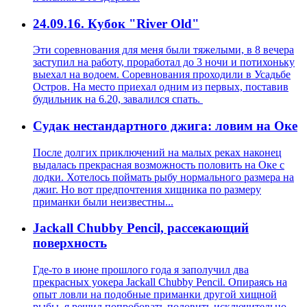
24.09.16. Кубок "River Old"
Эти соревнования для меня были тяжелыми, в 8 вечера
заступил на работу, проработал до 3 ночи и потихоньку
выехал на водоем. Соревнования проходили в Усадьбе
Остров. На место приехал одним из первых, поставив
будильник на 6.20, завалился спать.
Cудак нестандартного джига: ловим на Оке
После долгих приключений на малых реках наконец
выдалась прекрасная возможность половить на Оке с
лодки. Хотелось поймать рыбу нормального размера на
джиг. Но вот предпочтения хищника по размеру
приманки были неизвестны...
Jackall Chubby Pencil, рассекающий
поверхность
Где-то в июне прошлого года я заполучил два
прекрасных уокера Jackall Chubby Pencil. Опираясь на
опыт ловли на подобные приманки другой хищной
рыбы, я решил попробовать половить исключительно