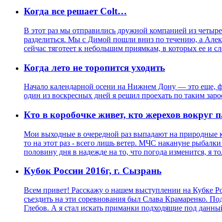
Когда все решает Colt…
В этот раз мы отправились дружной компанией из четыре
разделиться. Мы с Димой пошли вниз по течению, а Алек
сейчас тяготеет к небольшим приямкам, в которых ее и сл
Когда лето не торопится уходить
Начало календарной осени на Нижнем Дону — это еще, фак
один из воскресных дней я решил проехать по таким зар
Кто в коробочке живет, кто жерехов вокруг п
Мои выходные в очередной раз выпадают на природные 
то на этот раз - всего лишь ветер. МЧС накануне рыбал
половину дня в надежде на то, что погода изменится, я т
Кубок России 2016г, г. Сызрань
Всем привет! Расскажу о нашем выступлении на Кубке Ро
съездить на эти соревнования был Слава Крамаренко. По
Глебов. А я стал искать приманки подходящие под данны