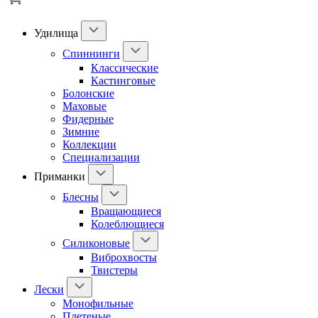
Удилища
Спиннинги
Классические
Кастинговые
Болонские
Маховые
Фидерные
Зимние
Коллекции
Специализации
Приманки
Блесны
Вращающиеся
Колеблющиеся
Силиконовые
Виброхвосты
Твистеры
Лески
Монофильные
Плетеные