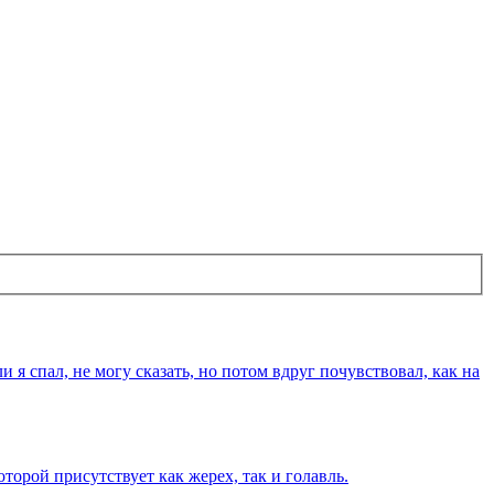
и я спал, не могу сказать, но потом вдруг почувствовал, как на
оторой присутствует как жерех, так и голавль.