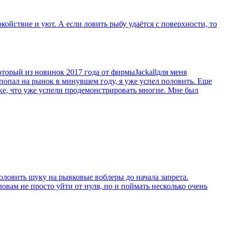
окойствие и уют. А если ловить рыбу удаётся с поверхности, то
оторый из новинок 2017 года от фирмыJackallдля меня
 попал на рынок в минувшем году, я уже успел половить. Еще
уке, что уже успели продемонстрировать многие. Мне был
половить щуку на рывковые воблеры до начала запрета.
ам не просто уйти от нуля, но и поймать несколько очень