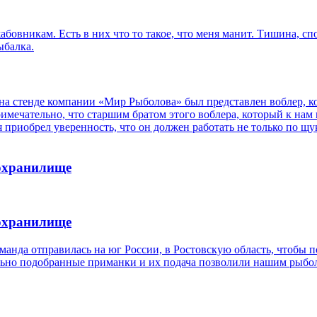
абовникам. Есть в них что то такое, что меня манит. Тишина, сп
ыбалка.
 на стенде компании «Мир Рыболова» был представлен воблер, к
римечательно, что старшим братом этого воблера, который к нам
 приобрел уверенность, что он должен работать не только по щ
дохранилище
дохранилище
оманда отправилась на юг России, в Ростовскую область, чтобы 
ьно подобранные приманки и их подача позволили нашим рыболов