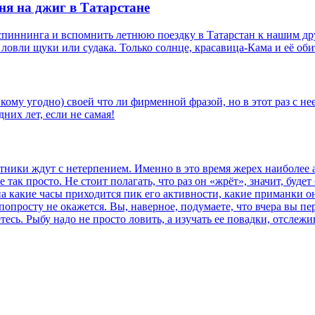
уня на джиг в Татарстане
спиннинга и вспомнить летнюю поездку в Татарстан к нашим др
 ловли щуки или судака. Только солнце, красавица-Кама и её о
кому угодно) своей что ли фирменной фразой, но в этот раз с нее
них лет, если не самая!
ки ждут с нетерпением. Именно в это время жерех наиболее акти
е так просто. Не стоит полагать, что раз он «жрёт», значит, буде
 на какие часы приходится пик его активности, какие приманки 
 попросту не окажется. Вы, наверное, подумаете, что вчера вы п
тесь. Рыбу надо не просто ловить, а изучать ее повадки, отслежи