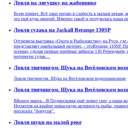
Ловля на лягушку на жабовнике
Всем привет. Всё таки питаю я слабость к малым рекам, ж
это ещё куча эмоций. Именно такой и получилась наша р
Ловля судака на Jackall Rerange 130SP
Отгремела выставка «Охота и Рыболовство» на Руси, где
представляет наибольший интерес, - этоRerange 110SP. П
осенью, сделав первые пробные забросы 130 Реренджем, я
интересен судак…
Ловля твичингом. Щука на Весёловском во
Ловля твичингом. Щука на Весёловском водохранилище
Ловля твичингом. Щука на Весёловском во
ВКонец марта... В Подмосковье ещё лежит снег, а наша к
Несмотря на крайне невысокую активность рыбы, правил
неплохих "бонусов".
Ловля щуки на малой реке