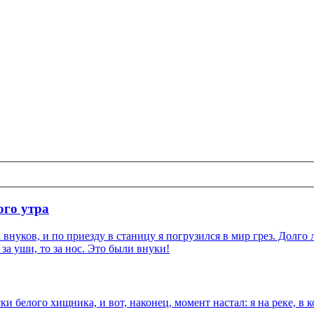
ого утра
нуков, и по приезду в станицу я погрузился в мир грез. Долго л
 за уши, то за нос. Это были внуки!
 белого хищника, и вот, наконец, момент настал: я на реке, в к