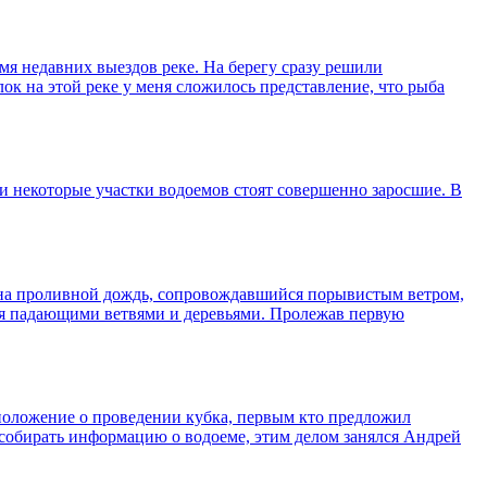
мя недавних выездов реке. На берегу сразу решили
к на этой реке у меня сложилось представление, что рыба
 и некоторые участки водоемов стоят совершенно заросшие. В
 на проливной дождь, сопровождавшийся порывистым ветром,
ься падающими ветвями и деревьями. Пролежав первую
 положение о проведении кубка, первым кто предложил
 собирать информацию о водоеме, этим делом занялся Андрей