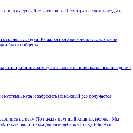
в поисках трофейного голавля. Несмотря на слом погоды и
ь голавля с лодки. Рыбалка оказалась непростой, к рыбе
одки были найдены.
 том, что причиной затянутого вываживания оказалось поведение
кустами, куда и забросить не каждый раз получается.
правились на реку. По началу крупный хищник молчал. Мы
el, также были и выходы на колебалки Lucky John Ayu.