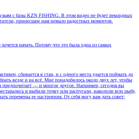
узьям с базы KZN FISHING. В этом видео не будет рекордных
битатели, принесшие нам немало радостных моментов.
 хочется начать. Потому что это была одна из самых
вен, сбивается в стаи, и с одного места удается поймать до
т брать везде и на всё. Мне понадобилось около двух лет, чтобы
он предпочитает — и многое другое. Например, сегодня вы
ерестарались и выбили точку или распугали, накололи всю рыбу,
вать перемены ее настроения. От себя могу вам дать совет: