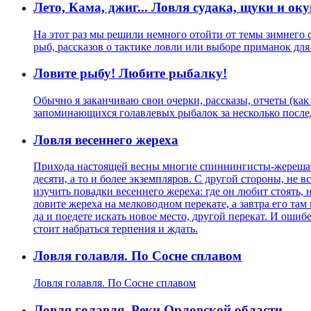
Лето, Кама, джиг... Ловля судака, щуки и ок
На этот раз мы решили немного отойти от темы зимнего 
рыб, рассказов о тактике ловли или выборе приманок для
Ловите рыбу! Любите рыбалку!
Обычно я заканчиваю свои очерки, рассказы, отчеты (как 
запоминающихся голавлевых рыбалок за несколько послед
Ловля весеннего жереха
Прихода настоящей весны многие спиннингисты-жерешатни
десяти, а то и более экземпляров. С другой стороны, не вс
изучить повадки весеннего жереха: где он любит стоять,
ловите жереха на мелководном перекате, а завтра его там
да и поедете искать новое место, другой перекат. И ошибе
стоит набраться терпения и ждать.
Ловля голавля. По Сосне сплавом
Ловля голавля. По Сосне сплавом
Ловля голавля. Реки Орловской области