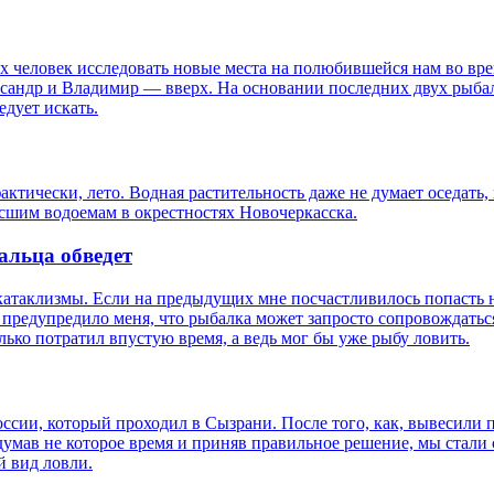
х человек исследовать новые места на полюбившейся нам во вре
сандр и Владимир — вверх. На основании последних двух рыбало
едует искать.
тически, лето. Водная растительность даже не думает оседать,
осшим водоемам в окрестностях Новочеркасска.
альца обведет
катаклизмы. Если на предыдущих мне посчастливилось попасть
ки предупредило меня, что рыбалка может запросто сопровождат
олько потратил впустую время, а ведь мог бы уже рыбу ловить.
ссии, который проходил в Сызрани. После того, как, вывесили
думав не которое время и приняв правильное решение, мы стали
й вид ловли.