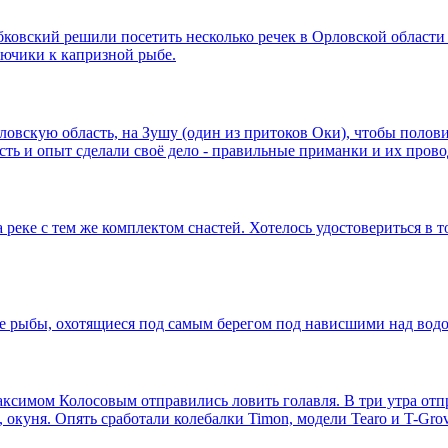
овский решили посетить несколько речек в Орловской области 
лючики к капризной рыбе.
вскую область, на Зушу (один из притоков Оки), чтобы половит
сть и опыт сделали своё дело - правильные приманки и их пров
на реке с тем же комплектом снастей. Хотелось удостовериться в
е рыбы, охотящиеся под самым берегом под нависшими над водой 
аксимом Колосовым отправились ловить голавля. В три утра от
окуня. Опять сработали колебалки Timon, модели Tearo и T-Grov