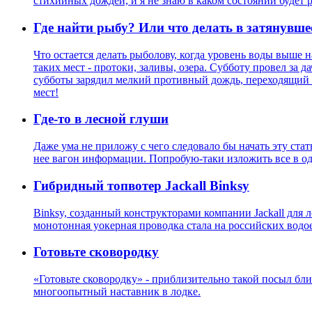
стихийных дождей, и я не знаю в каком состоянии будет 
Где найти рыбу? Или что делать в затянувше
Что остается делать рыболову, когда уровень воды выше 
таких мест - протоки, заливы, озера. Субботу провел за 
субботы зарядил мелкий противный дождь, переходящий в 
мест!
Где-то в лесной глуши
Даже ума не приложу с чего следовало бы начать эту стат
нее вагон информации. Попробую-таки изложить все в одно
Гибридный топвотер Jackall Binksy
Binksy, созданный конструкторами компании Jackall для 
монотонная уокерная проводка стала на российских водо
Готовьте сковородку
«Готовьте сковородку» - приблизительно такой посыл близ
многоопытный наставник в лодке.