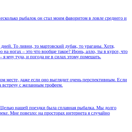
 несколько рыбалок он стал моим фаворитом в ловле среднего и
дней. То ливни, то мартовский дубак, то ураганы. Хотя,
на ногах – это что вообще такое? Июнь, алло, ты в курсе, что
я мчу туда, и погода не в силах этому помешать.
м месте, даже если оно выглядит очень перспективным. Если
на встречу с желанным трофеем.
х. Целью нашей поездки была сплавная рыбалка. Мы долго
ке. Мне повезло: на просторах интернета я случайно