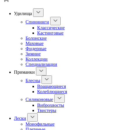
Удилища
Спиннинги
Классические
Кастинговые
Болонские
Маховые
Фидерные
Зимние
Коллекции
Специализации
Приманки
Блесны
Вращающиеся
Колеблющиеся
Силиконовые
Виброхвосты
Твистеры
Лески
Монофильные
Плетеные