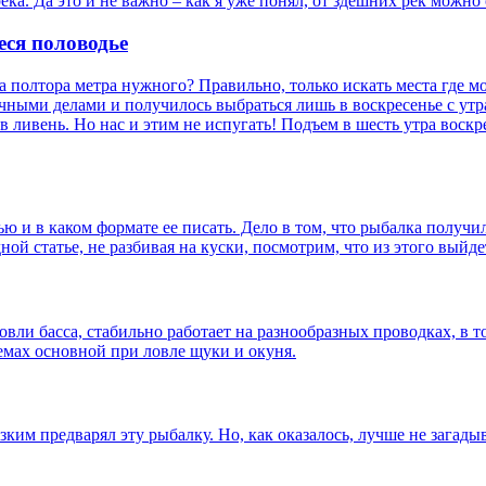
река. Да это и не важно – как я уже понял, от здешних рек можн
еся половодье
на полтора метра нужного? Правильно, только искать места где м
дачными делами и получилось выбраться лишь в воскресенье с утра
ливень. Но нас и этим не испугать! Подъем в шесть утра воскре
ью и в каком формате ее писать. Дело в том, что рыбалка получил
й статье, не разбивая на куски, посмотрим, что из этого выйде
ловли басса, стабильно работает на разнообразных проводках, в
емах основной при ловле щуки и окуня.
ким предварял эту рыбалку. Но, как оказалось, лучше не загадыв