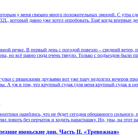
которым у меня связано много положительных эмоций. С утра сдел
732L, который давно уже хотел опробовать. Ещё когда впервые д
ной речке. В первый день с погодой повезло – средний ветер, п
ны, но всё равно сюда очень тянуло. Только с подъездом были п
улки с рязанскими друзьями вот уже пару недолгих вечеров пров
. А уж в том, что крупный судак (для меня крупный судак в цент
?
иноптики ошиблись, что не будет сегодня обещанного сильного, 
л ловить без перчаток и ходить нараспашку. Но, увы, на этот р
едние июньские дни. Часть II. «Тревожная»