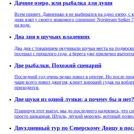
Дачное озеро, или рыбалка для души
Всем привет. Давненько я не выбирался на одно озеро, с 
днях взял у своего знакомого спиннинг Norstream Spiker 
на воде.
Два дня в щучьих владениях
Два дня с товарищем окучивали щучьи места на подмосков
посещал с прошлого года, а берега уже прилично вытопта
Две рыбалки. Похожий сценарий
Последний год очень редко ловил в центре. Но после прог
чаще всего ловил джигом, клюет хороший судак на воблеры
приходится.
Две щуки из одной лунки: а почему бы и нет
Планируя этот выезд, мы до последнего надеялись, что с
просто шикарная. Штиль, лёгкий морозец, который позволя
Двухдневный тур по Северскому Донцу в посл