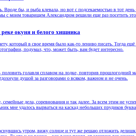
ь. Вроде бы, и рыба клевала, но вот с подсекаемостью в тот ден
мы с моим товарищем Александром решили еще раз посетить этот
 реке окуня и белого хищника
чету, который в свое время было как-то лениво писать. Тогда е
тографии, подумал, что, может быть, вам будет интересно.
– половить голавля сплавом на лодке, повторив прошлогодний м
дохнули душой за разговорами о всяком, важном и не очень.
, семейные дела, соревнования и так далее. За всем этим не успе
ник мне удалось вырваться на каскад небольших прудиков буква
оснувшись утром, вижу солнце и тут же решаю отложить делишки