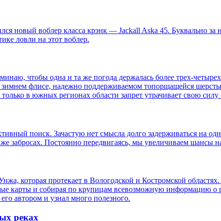
лся новый воблер класса крэнк — Jackall Aska 45. Буквально за
ике ловли на этот воблер.
минаю, чтобы одна и та же погода держалась более трех-четырех 
 в зимнем флисе, надежно поддерживаемом топорщащейся шерстью 
олько в южных регионах области запрет утрачивает свою силу – 
ивный поиск. Зачастую нет смысла долго задерживаться на одно
ых же забросах. Постоянно передвигаясь, мы увеличиваем шансы 
 Унжа, которая протекает в Вологодской и Костромской областя
ые карты и собирая по крупицам всевозможную информацию о ре
 его автором и узнал много полезного.
ых реках