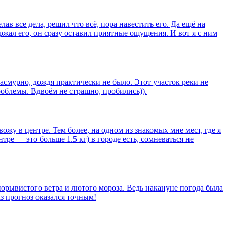
ав все дела, решил что всё, пора навестить его. Да ещё на
ержал его, он сразу оставил приятные ощущения. И вот я с ним
асмурно, дождя практически не было. Этот участок реки не
роблемы. Вдвоём не страшно, пробились)).
ожу в центре. Тем более, на одном из знакомых мне мест, где я
ре — это больше 1.5 кг) в городе есть, сомневаться не
порывистого ветра и лютого мороза. Ведь накануне погода была
аз прогноз оказался точным!