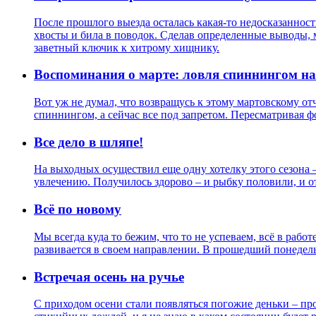
После прошлого выезда осталась какая-то недосказанност
хвосты и била в поводок. Сделав определенные выводы, 
заветный ключик к хитрому хищнику.
Воспоминания о марте: ловля спиннингом на
Вот уж не думал, что возвращусь к этому мартовскому от
спиннингом, а сейчас все под запретом. Пересматривая фо
Все дело в шляпе!
На выходных осуществил еще одну хотелку этого сезона 
увлечению. Получилось здорово – и рыбку половили, и от
Всё по новому
Мы всегда куда то бежим, что то не успеваем, всё в работе
развивается в своем направлении. В прошедший понедель
Встречая осень на ручье
С приходом осени стали появляться погожие деньки – пр