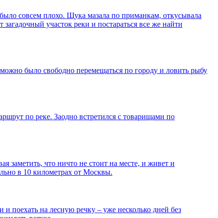
ь было совсем плохо. Щука мазала по приманкам, откусывала
 загадочный участок реки и постараться все же найти
щё можно было свободно перемещаться по городу и ловить рыбу
аршрут по реке. Заодно встретился с товарищами по
вая заметить, что ничто не стоит на месте, и живет и
льно в 10 километрах от Москвы.
 и поехать на лесную речку – уже несколько дней без