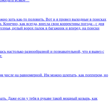
о ожидать всякое…
ожно хоть как-то половить. Вот и я провел выходные в поисках
. Конечно, как всегда, внесла свои коррективы погода - с дня
сенья, целый ворох палок в багажник и вперед, на поиски
ась настолько разнообразной и познавательной, что я вывез с
т.
 том числе на равномерной. Им можно шлепать, как поппером, но
ать. Даже если у тебя в рукаве такой мощный козырь, как