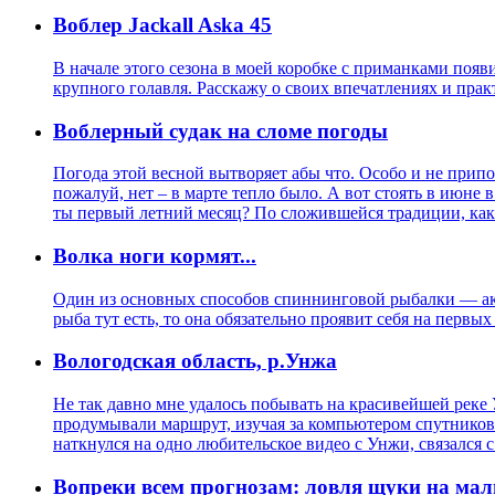
Воблер Jackall Aska 45
В начале этого сезона в моей коробке с приманками появи
крупного голавля. Расскажу о своих впечатлениях и практ
Воблерный судак на сломе погоды
Погода этой весной вытворяет абы что. Особо и не припо
пожалуй, нет – в марте тепло было. А вот стоять в июне
ты первый летний месяц? По сложившейся традиции, как т
Волка ноги кормят...
Один из основных способов спиннинговой рыбалки — акт
рыба тут есть, то она обязательно проявит себя на перв
Вологодская область, р.Унжа
Не так давно мне удалось побывать на красивейшей реке
продумывали маршрут, изучая за компьютером спутников
наткнулся на одно любительское видео с Унжи, связался с
Вопреки всем прогнозам: ловля щуки на мал