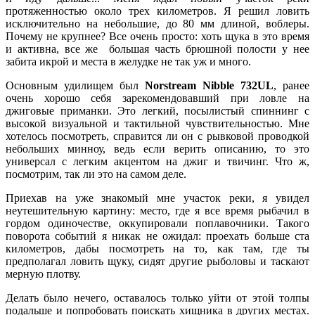
протяженностью около трех километров. Я решил ловить
исключительно на небольшие, до 80 мм длиной, воблеры.
Почему не крупнее? Все очень просто: хоть щука в это время
и активна, все же большая часть брюшной полости у нее
забита икрой и места в желудке не так уж и много.
Основным удилищем был
Norstream Nibble 732UL
, ранее
очень хорошо себя зарекомендовавший при ловле на
джиговые приманки. Это легкий, посылистый спиннинг с
высокой визуальной и тактильной чувствительностью. Мне
хотелось посмотреть, справится ли он с рывковой проводкой
небольших минноу, ведь если верить описанию, то это
универсал с легким акцентом на джиг и твичинг. Что ж,
посмотрим, так ли это на самом деле.
Приехав на уже знакомый мне участок реки, я увидел
неутешительную картину: место, где я все время рыбачил в
гордом одиночестве, оккупировали поплавочники. Такого
поворота событий я никак не ожидал: проехать больше ста
километров, дабы посмотреть на то, как там, где ты
предполагал ловить щуку, сидят другие рыболовы и таскают
мерную плотву.
Делать было нечего, оставалось только уйти от этой толпы
подальше и попробовать поискать хищника в других местах.