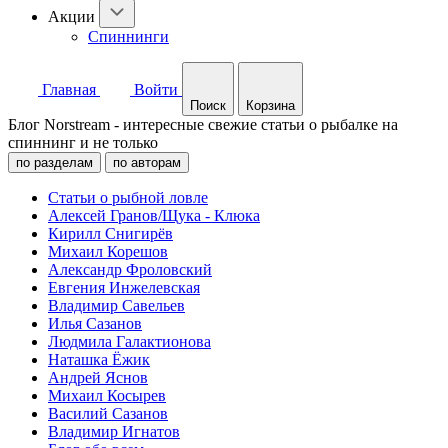
Акции
Спиннинги
Главная
Войти
Поиск
Корзина
Блог Norstream - интересные свежие статьи о рыбалке на
спиннинг и не только
по разделам
по авторам
Статьи о рыбной ловле
Алексей Гранов/Щука - Клюка
Кирилл Снигирёв
Михаил Корешов
Александр Фроловский
Евгения Инжелевская
Владимир Савельев
Илья Сазанов
Людмила Галактионова
Наташка Ёжик
Андрей Яснов
Михаил Косырев
Василий Сазанов
Владимир Игнатов