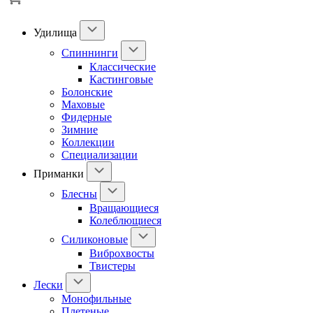
Удилища
Спиннинги
Классические
Кастинговые
Болонские
Маховые
Фидерные
Зимние
Коллекции
Специализации
Приманки
Блесны
Вращающиеся
Колеблющиеся
Силиконовые
Виброхвосты
Твистеры
Лески
Монофильные
Плетеные