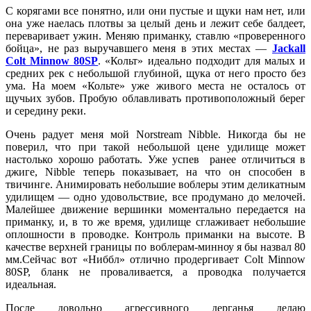
С корягами все понятно, или они пустые и щуки нам нет, или
она уже наелась плотвы за целый день и лежит себе балдеет,
переваривает ужин. Меняю приманку, ставлю «проверенного
бойца», не раз выручавшего меня в этих местах —
Jackall
Colt Minnow 80SP
. «Кольт» идеально подходит для малых и
средних рек с небольшой глубиной, щука от него просто без
ума. На моем «Кольте» уже живого места не осталось от
щучьих зубов. Пробую облавливать противоположный берег
и середину реки.
Очень радует меня мой Norstream Nibble. Никогда бы не
поверил, что при такой небольшой цене удилище может
настолько хорошо работать. Уже успев ранее отличиться в
джиге, Nibble теперь показывает, на что он способен в
твичинге. Анимировать небольшие воблеры этим деликатным
удилищем — одно удовольствие, все продумано до мелочей.
Малейшее движение вершинки моментально передается на
приманку, и, в то же время, удилище сглаживает небольшие
оплошности в проводке. Контроль приманки на высоте. В
качестве верхней границы по воблерам-минноу я бы назвал 80
мм.Сейчас вот «Ниббл» отлично продергивает Сolt Minnow
80SP, бланк не проваливается, а проводка получается
идеальная.
После довольно агрессивного дерганья делаю