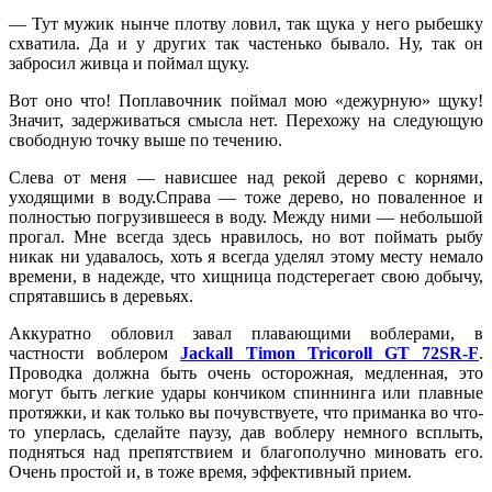
— Тут мужик нынче плотву ловил, так щука у него рыбешку
схватила. Да и у других так частенько бывало. Ну, так он
забросил живца и поймал щуку.
Вот оно что! Поплавочник поймал мою «дежурную» щуку!
Значит, задерживаться смысла нет. Перехожу на следующую
свободную точку выше по течению.
Слева от меня — нависшее над рекой дерево с корнями,
уходящими в воду.Справа — тоже дерево, но поваленное и
полностью погрузившееся в воду. Между ними — небольшой
прогал. Мне всегда здесь нравилось, но вот поймать рыбу
никак ни удавалось, хоть я всегда уделял этому месту немало
времени, в надежде, что хищница подстерегает свою добычу,
спрятавшись в деревьях.
Аккуратно обловил завал плавающими воблерами, в
частности воблером
Jackall Timon Tricoroll GT 72SR-F
.
Проводка должна быть очень осторожная, медленная, это
могут быть легкие удары кончиком спиннинга или плавные
протяжки, и как только вы почувствуете, что приманка во что-
то уперлась, сделайте паузу, дав воблеру немного всплыть,
подняться над препятствием и благополучно миновать его.
Очень простой и, в тоже время, эффективный прием.