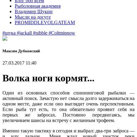
Блог обо всем
Рыболовная академия
Владимир Щукин
Мысли на досуге
PROMIDDLEVOLGATEAM
#щука
#jackall
#nibble
#Coltminnow
Максим Дубковский
27.03.2017 11:40
Волка ноги кормят...
Один из основных способов спиннинговой рыбалки —
активный поиск. Зачастую нет смысла долго задерживаться на
одном месте, даже если оно выглядит очень перспективным.
Если рыба тут есть, то она обязательно проявит себя на
первых же забросах. Постоянно передвигаясь, мы
увеличиваем шансы на встречу с желанным трофеем.
Именно такую тактику я сегодня и выбрал: два-три заброса —
и иду дальше... Меня ждал новый участок реки