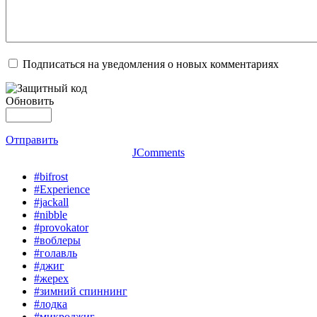
Подписаться на уведомления о новых комментариях
Обновить
Отправить
JComments
#bifrost
#Experience
#jackall
#nibble
#provokator
#воблеры
#голавль
#джиг
#жерех
#зимний спиннинг
#лодка
#микроджиг