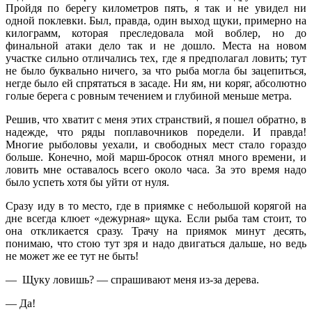
Пройдя по берегу километров пять, я так и не увидел ни
одной поклевки. Был, правда, один выход щуки, примерно на
килограмм, которая преследовала мой воблер, но до
финальной атаки дело так и не дошло. Места на новом
участке сильно отличались тех, где я предполагал ловить; тут
не было буквально ничего, за что рыба могла бы зацепиться,
негде было ей спрятаться в засаде. Ни ям, ни коряг, абсолютно
голые берега с ровным течением и глубиной меньше метра.
Решив, что хватит с меня этих странствий, я пошел обратно, в
надежде, что ряды поплавочников поредели. И правда!
Многие рыболовы уехали, и свободных мест стало гораздо
больше. Конечно, мой марш-бросок отнял много времени, и
ловить мне оставалось всего около часа. За это время надо
было успеть хотя бы уйти от нуля.
Сразу иду в то место, где в приямке с небольшой корягой на
дне всегда клюет «дежурная» щука. Если рыба там стоит, то
она откликается сразу. Трачу на приямок минут десять,
понимаю, что стою тут зря и надо двигаться дальше, но ведь
не может же ее тут не быть!
— Щуку ловишь? — спрашивают меня из-за дерева.
— Да!