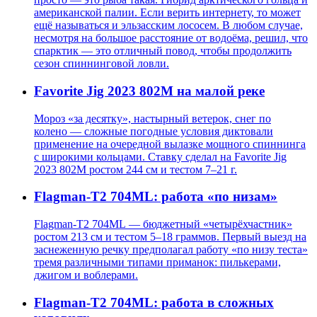
американской палии. Если верить интернету, то может
ещё называться и эльзасским лососем. В любом случае,
несмотря на большое расстояние от водоёма, решил, что
спарктик — это отличный повод, чтобы продолжить
сезон спиннинговой ловли.
Favorite Jig 2023 802M на малой реке
Мороз «за десятку», настырный ветерок, снег по
колено — сложные погодные условия диктовали
применение на очередной вылазке мощного спиннинга
с широкими кольцами. Ставку сделал на Favorite Jig
2023 802M ростом 244 см и тестом 7–21 г.
Flagman-T2 704ML: работа «по низам»
Flagman-T2 704ML — бюджетный «четырёхчастник»
ростом 213 см и тестом 5–18 граммов. Первый выезд на
заснеженную речку предполагал работу «по низу теста»
тремя различными типами приманок: пилькерами,
джигом и воблерами.
Flagman-T2 704ML: работа в сложных