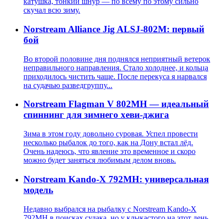
катушка, тонкий шнур — по всему по этому сильно
скучал всю зиму.
Norstream Alliance Jig ALSJ-802M: первый
бой
Во второй половине дня поднялся неприятный ветерок
неправильного направления. Стало холоднее, и кольца
приходилось чистить чаще. После перекуса я нарвался
на судачью разведгруппу...
Norstream Flagman V 802MH — идеальный
спиннинг для зимнего хеви-джига
Зима в этом году довольно суровая. Успел провести
несколько рыбалок до того, как на Дону встал лёд.
Очень надеюсь, что явление это временное и скоро
можно будет заняться любимым делом вновь.
Norstream Kando-X 792MH: универсальная
модель
Недавно выбрался на рыбалку с Norstream Kando-X
792MH в поисках судака, но у клыкастого на этот день