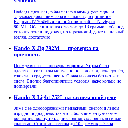
условиях
Выбор перед той рыбалкой был между уже хорошо
зарекомендовавшим себя в «зимней дисциплине»
Flagman-T2 704ML и личной новинкой — Navigator
802ML. Оба спиннинга с тестом до 18 граммов, оба под
условия ловли подходят, но и различий, даже на первый
взгляд, достаточно.
Kando-X Jig 792M — проверка на
прочность
Прежде всего — проверка морозом. Утром была
«десятка» со знаком минус, но пока доехал, пока дошёл,
уже стало градусов шесть. Сначала совсем без ветра и
снега. Вполне благоприятные условия, даже кольца не
подмерзали.
Kando-X Light 752L на заснеженной реке
Зима с её однообразными пейзажами, снегом и льдом
изрядно поднадоела, так что с большим энтузиазмом
воспринял волну тепла, позволившую ловить лёгкими
снастями. Спиннинг тестом до 10 граммов, лёгкая