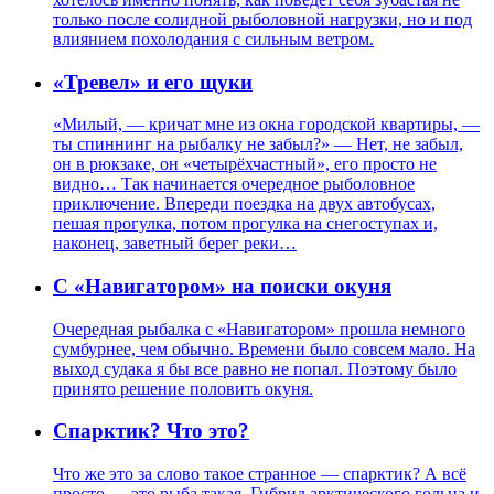
только после солидной рыболовной нагрузки, но и под
влиянием похолодания с сильным ветром.
«Тревел» и его щуки
«Милый, — кричат мне из окна городской квартиры, —
ты спиннинг на рыбалку не забыл?» — Нет, не забыл,
он в рюкзаке, он «четырёхчастный», его просто не
видно… Так начинается очередное рыболовное
приключение. Впереди поездка на двух автобусах,
пешая прогулка, потом прогулка на снегоступах и,
наконец, заветный берег реки…
C «Навигатором» на поиски окуня
Очередная рыбалка с «Навигатором» прошла немного
сумбурнее, чем обычно. Времени было совсем мало. На
выход судака я бы все равно не попал. Поэтому было
принято решение половить окуня.
Cпарктик? Что это?
Что же это за слово такое странное — спарктик? А всё
просто — это рыба такая. Гибрид арктического гольца и