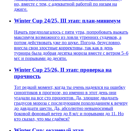
но, вместе с тем, с адекватной работой по низам на
джиге.
Winter Cup 24/25, III этап: план-минимум
Начать предполагалось с пяти утра, попробовать выжать
максимум возможного из ловли утренних судачков, а
потом действовать уже по щуке. Погода, безусловно,
внесла свои злостные коррективы, так как в день
турнира была добрая десятка мороза вместе с ветром 5–6
м/с и порывами до десяти.
Winter Cup 25/26, II этап: проверка на
прочность
Тот редкий момент, когда ты очень надеялся на ошибку
синоптиков в прогнозе, но именно в этот день они
угадали на все сто процентов. Да, злющие двадцать
градусов мороза с последующим похолоданием к вечеру
до давдцати шести. Да, абсолютно невыносимый
боковой фоновый ветер до 8 м/с и порывами до 11. Но
кто сказал, что мы сдаёмся?
Winter Cup: окуневый этап