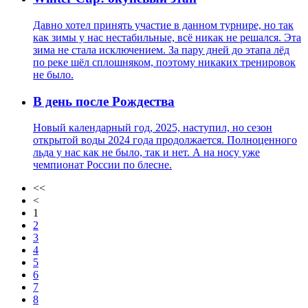
Давно хотел принять участие в данном турнире, но так
как зимы у нас нестабильные, всё никак не решался. Эта
зима не стала исключением. За пару дней до этапа лёд
по реке шёл сплошняком, поэтому никаких тренировок
не было.
В день после Рождества
Новый календарный год, 2025, наступил, но сезон
открытой воды 2024 года продолжается. Полноценного
льда у нас как не было, так и нет. А на носу уже
чемпионат России по блесне.
<<
<
1
2
3
4
5
6
7
8