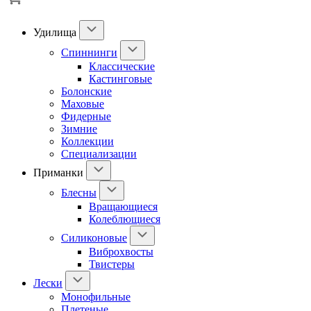
Удилища
Спиннинги
Классические
Кастинговые
Болонские
Маховые
Фидерные
Зимние
Коллекции
Специализации
Приманки
Блесны
Вращающиеся
Колеблющиеся
Силиконовые
Виброхвосты
Твистеры
Лески
Монофильные
Плетеные