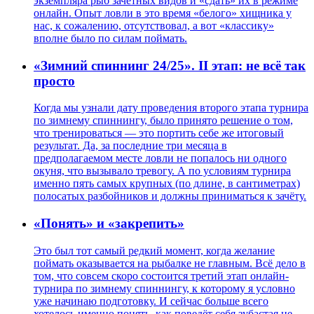
экземпляра рыб зачётных видов и «сдать» их в режиме
онлайн. Опыт ловли в это время «белого» хищника у
нас, к сожалению, отсутствовал, а вот «классику»
вполне было по силам поймать.
«Зимний спиннинг 24/25». II этап: не всё так
просто
Когда мы узнали дату проведения второго этапа турнира
по зимнему спиннингу, было принято решение о том,
что тренироваться — это портить себе же итоговый
результат. Да, за последние три месяца в
предполагаемом месте ловли не попалось ни одного
окуня, что вызывало тревогу. А по условиям турнира
именно пять самых крупных (по длине, в сантиметрах)
полосатых разбойников и должны приниматься к зачёту.
«Понять» и «закрепить»
Это был тот самый редкий момент, когда желание
поймать оказывается на рыбалке не главным. Всё дело в
том, что совсем скоро состоится третий этап онлайн-
турнира по зимнему спиннингу, к которому я условно
уже начинаю подготовку. И сейчас больше всего
хотелось именно понять, как поведёт себя зубастая не