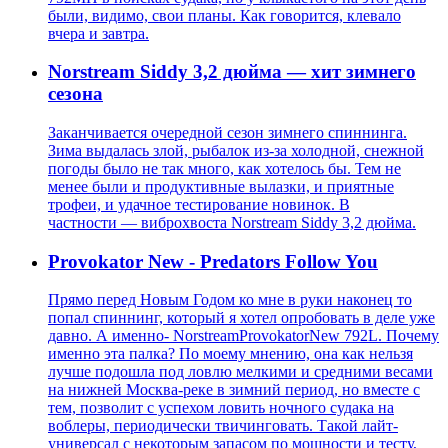
были, видимо, свои планы. Как говорится, клевало
вчера и завтра.
Norstream Siddy 3,2 дюйма — хит зимнего
сезона
Заканчивается очередной сезон зимнего спиннинга.
Зима выдалась злой, рыбалок из-за холодной, снежной
погоды было не так много, как хотелось бы. Тем не
менее были и продуктивные вылазки, и приятные
трофеи, и удачное тестирование новинок. В
частности — виброхвоста Norstream Siddy 3,2 дюйма.
Provokator New - Predators Follow You
Прямо перед Новым Годом ко мне в руки наконец то
попал спиннинг, который я хотел опробовать в деле уже
давно. А именно- NorstreamProvokatorNew 792L. Почему
именно эта палка? По моему мнению, она как нельзя
лучше подошла под ловлю мелкими и средними весами
на нижней Москва-реке в зимний период, но вместе с
тем, позволит с успехом ловить ночного судака на
воблеры, периодически твичинговать. Такой лайт-
универсал с некоторым запасом по мощности и тесту,