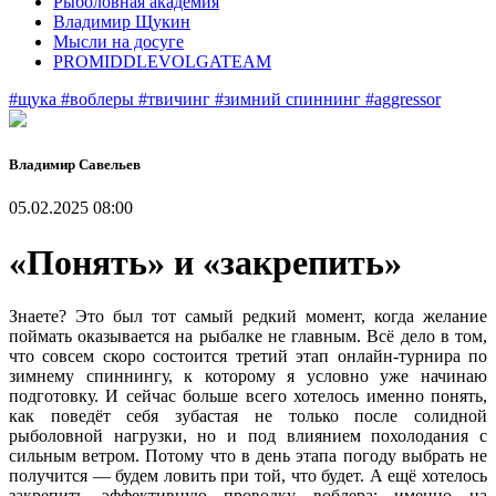
Рыболовная академия
Владимир Щукин
Мысли на досуге
PROMIDDLEVOLGATEAM
#щука
#воблеры
#твичинг
#зимний спиннинг
#aggressor
Владимир Савельев
05.02.2025 08:00
«Понять» и «закрепить»
Знаете? Это был тот самый редкий момент, когда желание
поймать оказывается на рыбалке не главным. Всё дело в том,
что совсем скоро состоится третий этап онлайн-турнира по
зимнему спиннингу, к которому я условно уже начинаю
подготовку. И сейчас больше всего хотелось именно понять,
как поведёт себя зубастая не только после солидной
рыболовной нагрузки, но и под влиянием похолодания с
сильным ветром. Потому что в день этапа погоду выбрать не
получится — будем ловить при той, что будет. А ещё хотелось
закрепить эффективную проводку воблера: именно на