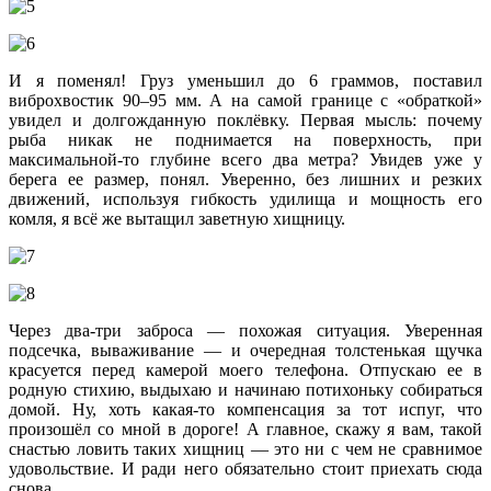
И я поменял! Груз уменьшил до 6 граммов, поставил
виброхвостик 90–95 мм. А на самой границе с «обраткой»
увидел и долгожданную поклёвку. Первая мысль: почему
рыба никак не поднимается на поверхность, при
максимальной-то глубине всего два метра? Увидев уже у
берега ее размер, понял. Уверенно, без лишних и резких
движений, используя гибкость удилища и мощность его
комля, я всё же вытащил заветную хищницу.
Через два-три заброса — похожая ситуация. Уверенная
подсечка, вываживание — и очередная толстенькая щучка
красуется перед камерой моего телефона. Отпускаю ее в
родную стихию, выдыхаю и начинаю потихоньку собираться
домой. Ну, хоть какая-то компенсация за тот испуг, что
произошёл со мной в дороге! А главное, скажу я вам, такой
снастью ловить таких хищниц — это ни с чем не сравнимое
удовольствие. И ради него обязательно стоит приехать сюда
снова.