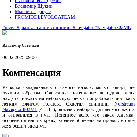
Рыболовная академия
Владимир Щукин
Мысли на досуге
PROMIDDLEVOLGATEAM
#щука
#джиг
#зимний спиннинг
#navigator
#Navigator802ML
Владимир Савельев
06.02.2025 09:00
Компенсация
Рыбалка складывалась с самого начала, мягко говоря, не
лучшим образом. Очередное потепление вынудило меня
наудачу поехать на небольшую речку попробовать поискать
легким джигом голавля. Схватил спиннинг
Norstream
Navigator 802ML
(4–18 г), рюкзак с набором для легкого джига
и отправился в путь. Понятное дело, что такая задумка,
особенно в наших краях, заранее обречена на провал, но всё
же я решил рискнуть.