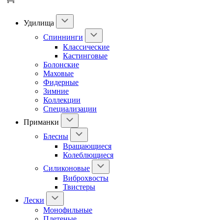
Удилища
Спиннинги
Классические
Кастинговые
Болонские
Маховые
Фидерные
Зимние
Коллекции
Специализации
Приманки
Блесны
Вращающиеся
Колеблющиеся
Силиконовые
Виброхвосты
Твистеры
Лески
Монофильные
Плетеные