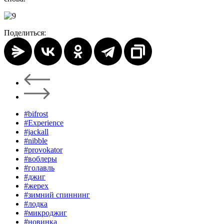
Поделиться:
#bifrost
#Experience
#jackall
#nibble
#provokator
#воблеры
#голавль
#джиг
#жерех
#зимний спиннинг
#лодка
#микроджиг
#новинка