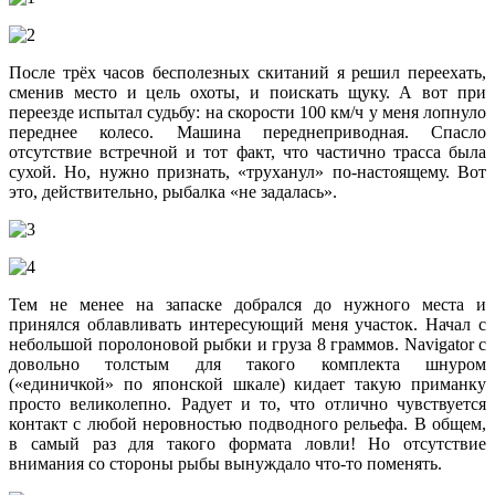
После трёх часов бесполезных скитаний я решил переехать,
сменив место и цель охоты, и поискать щуку. А вот при
переезде испытал судьбу: на скорости 100 км/ч у меня лопнуло
переднее колесо. Машина переднеприводная. Спасло
отсутствие встречной и тот факт, что частично трасса была
сухой. Но, нужно признать, «труханул» по-настоящему. Вот
это, действительно, рыбалка «не задалась».
Тем не менее на запаске добрался до нужного места и
принялся облавливать интересующий меня участок. Начал с
небольшой поролоновой рыбки и груза 8 граммов. Navigator с
довольно толстым для такого комплекта шнуром
(«единичкой» по японской шкале) кидает такую приманку
просто великолепно. Радует и то, что отлично чувствуется
контакт с любой неровностью подводного рельефа. В общем,
в самый раз для такого формата ловли! Но отсутствие
внимания со стороны рыбы вынуждало что-то поменять.