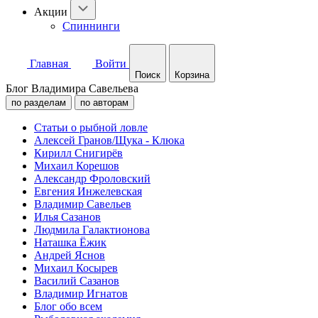
Акции
Спиннинги
Главная
Войти
Поиск
Корзина
Блог Владимира Савельева
по разделам
по авторам
Статьи о рыбной ловле
Алексей Гранов/Щука - Клюка
Кирилл Снигирёв
Михаил Корешов
Александр Фроловский
Евгения Инжелевская
Владимир Савельев
Илья Сазанов
Людмила Галактионова
Наташка Ёжик
Андрей Яснов
Михаил Косырев
Василий Сазанов
Владимир Игнатов
Блог обо всем