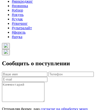
#микроджиг
#новинка
#обзор
#окунь
#судак
#твичинг
#ультралайт
#форель
#щука
Сообщить о поступлении
Отправляя форму, даю
согласие на обработку моих