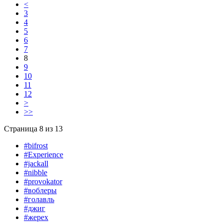
<
3
4
5
6
7
8
9
10
11
12
>
>>
Страница 8 из 13
#bifrost
#Experience
#jackall
#nibble
#provokator
#воблеры
#голавль
#джиг
#жерех