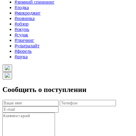
#зимний спиннинг
#лодка
#микроджиг
#новинка
#обзор
#окунь
#судак
#твичинг
#ультралайт
#форель
#щука
Сообщить о поступлении