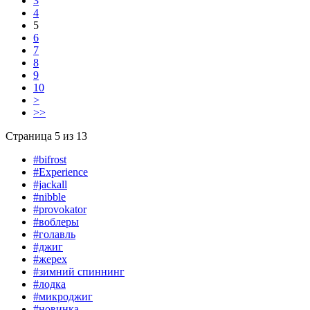
3
4
5
6
7
8
9
10
>
>>
Страница 5 из 13
#bifrost
#Experience
#jackall
#nibble
#provokator
#воблеры
#голавль
#джиг
#жерех
#зимний спиннинг
#лодка
#микроджиг
#новинка