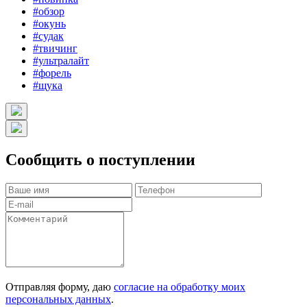
#обзор
#окунь
#судак
#твичинг
#ультралайт
#форель
#щука
Сообщить о поступлении
Отправляя форму, даю
согласие на обработку моих
персональных данных
.