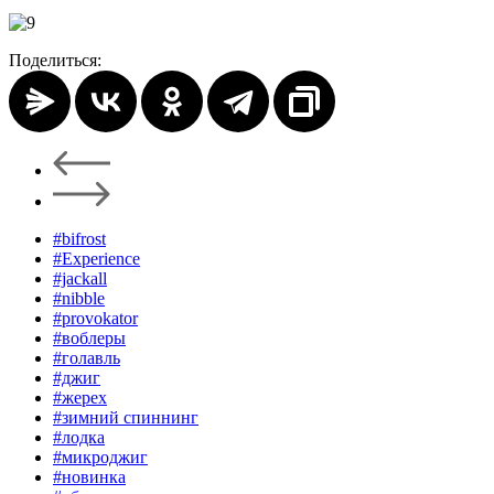
Поделиться:
#bifrost
#Experience
#jackall
#nibble
#provokator
#воблеры
#голавль
#джиг
#жерех
#зимний спиннинг
#лодка
#микроджиг
#новинка