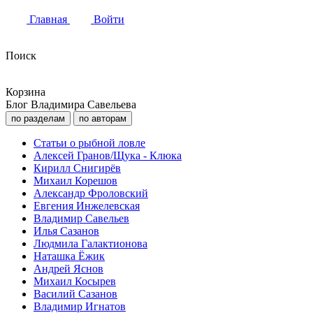
Главная
Войти
Поиск
Корзина
Блог Владимира Савельева
по разделам
по авторам
Статьи о рыбной ловле
Алексей Гранов/Щука - Клюка
Кирилл Снигирёв
Михаил Корешов
Александр Фроловский
Евгения Инжелевская
Владимир Савельев
Илья Сазанов
Людмила Галактионова
Наташка Ёжик
Андрей Яснов
Михаил Косырев
Василий Сазанов
Владимир Игнатов