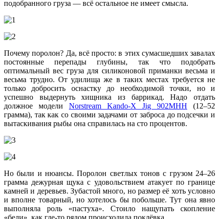
подобранного груза — всё остальное не имеет смысла.
Почему поролон? Да, всё просто: в этих сумасшедших завалах
постоянные перепады глубины, так что подобрать
оптимальный вес груза для силиконовой приманки весьма и
весьма трудно. От удилища же в таких местах требуется не
только добросить оснастку до необходимой точки, но и
успешно выдернуть хищника из баррикад. Надо отдать
должное модели
Norstream Kando-X Jig 902MHH
(12–52
грамма), так как со своими задачами от заброса до подсечки и
вытаскивания рыбы она справилась на сто процентов.
Но были и нюансы. Поролон светлых тонов с грузом 24–26
грамма дежурная щука с удовольствием атакует по границе
камней и деревьев. Зубастой много, но размер её хоть условно
и вполне товарный, но хотелось бы побольше. Тут она явно
выполняла роль «пастуха». Стоило нащупать скопление
«бели», как где-то рядом происходила поклёвка.