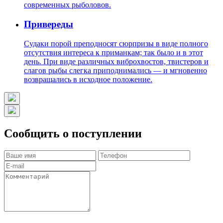
современных рыболовов.
Привереды
Судаки порой преподносят сюрпризы в виде полного
отсутствия интереса к приманкам; так было и в этот
день. При виде различных виброхвостов, твистеров и
слагов рыбы слегка приподнимались — и мгновенно
возвращались в исходное положение.
Сообщить о поступлении