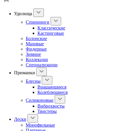
Удилища
Спиннинги
Классические
Кастинговые
Болонские
Маховые
Фидерные
Зимние
Коллекции
Специализации
Приманки
Блесны
Вращающиеся
Колеблющиеся
Силиконовые
Виброхвосты
Твистеры
Лески
Монофильные
Плетеные