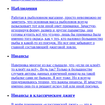
Наблюдения
Работая в рыболовном магазине, просто невозможно не
заметить, что основная масса рыболовов всегда
разыскивает тот или иной цвет приманки. Зачастую,
игнорируя форму, размер и другие параметры, они
готовы купить всё что угодно, лишь бы приманка была
именно того окраса, как у тех, кто наловил большинство
рыбы в какой-то из поездок. Но все они забывают о
главной составляющей джиговой ловли.
Нюансы
Наверняка многие из вас слышали, что «если он клюёт,
то клюёт на всё». Ведь так? Только в большинстве
случаев авторы данных изречений никогда на такой
рыбалке сами не бывали. Я вот тоже. Но я всегда
придерживаюсь теории, что важны нюансы. И зачастую
именно они-то и решают исход той или иной поездки.
Нюансы в классическом джиге
В моём понимании «классический джиг» — это в