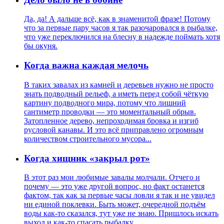
Да, да! А дальше всё, как в знаменитой фразе! Потому
что за первые пару часов я так разочаровался в рыбалке,
что уже переключился на блесну в надежде поймать хотя
бы окуня.
Когда важна каждая мелочь
В таких завалах из камней и деревьев нужно не просто
знать подводный рельеф, а иметь перед собой чёткую
картину подводного мира, потому что лишний
сантиметр проводки — это моментальный обрыв.
Затопленное дерево, непроходимая бровка и изгиб
русловой канавы. И это всё приправлено огромным
количеством строительного мусора...
Когда хищник «закрыл рот»
В этот раз мои любимые завалы молчали. Отчего и
почему — это уже другой вопрос, но факт останется
фактом, так как за первые часы ловли я так и не увидел
ни единой поклевки. Быть может, очередной подъём
воды как-то сказался, тут уже не знаю. Пришлось искать
выход и как-то спасать рыбалку.