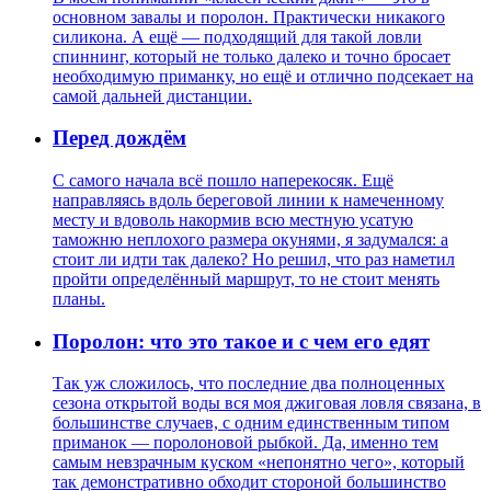
основном завалы и поролон. Практически никакого
силикона. А ещё — подходящий для такой ловли
спиннинг, который не только далеко и точно бросает
необходимую приманку, но ещё и отлично подсекает на
самой дальней дистанции.
Перед дождём
С самого начала всё пошло наперекосяк. Ещё
направляясь вдоль береговой линии к намеченному
месту и вдоволь накормив всю местную усатую
таможню неплохого размера окунями, я задумался: а
стоит ли идти так далеко? Но решил, что раз наметил
пройти определённый маршрут, то не стоит менять
планы.
Поролон: что это такое и с чем его едят
Так уж сложилось, что последние два полноценных
сезона открытой воды вся моя джиговая ловля связана, в
большинстве случаев, с одним единственным типом
приманок — поролоновой рыбкой. Да, именно тем
самым невзрачным куском «непонятно чего», который
так демонстративно обходит стороной большинство