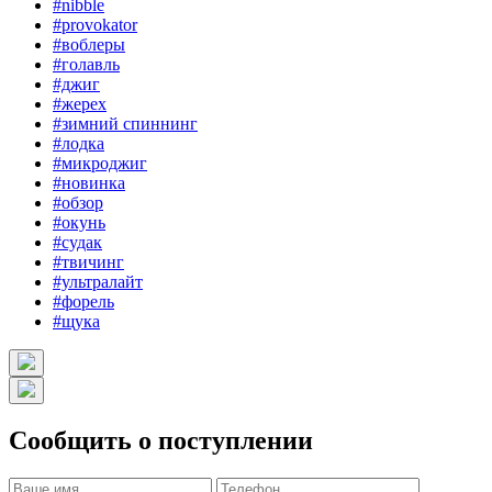
#nibble
#provokator
#воблеры
#голавль
#джиг
#жерех
#зимний спиннинг
#лодка
#микроджиг
#новинка
#обзор
#окунь
#судак
#твичинг
#ультралайт
#форель
#щука
Сообщить о поступлении