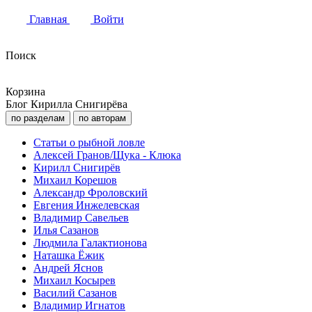
Главная
Войти
Поиск
Корзина
Блог Кирилла Снигирёва
по разделам
по авторам
Статьи о рыбной ловле
Алексей Гранов/Щука - Клюка
Кирилл Снигирёв
Михаил Корешов
Александр Фроловский
Евгения Инжелевская
Владимир Савельев
Илья Сазанов
Людмила Галактионова
Наташка Ёжик
Андрей Яснов
Михаил Косырев
Василий Сазанов
Владимир Игнатов