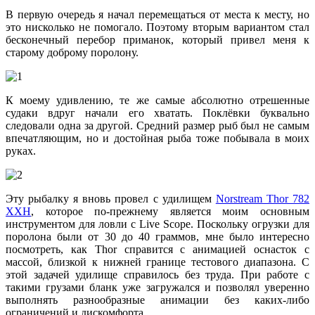
В первую очередь я начал перемещаться от места к месту, но
это нисколько не помогало. Поэтому вторым вариантом стал
бесконечный перебор приманок, который привел меня к
старому доброму поролону.
К моему удивлению, те же самые абсолютно отрешенные
судаки вдруг начали его хватать. Поклёвки буквально
следовали одна за другой. Средний размер рыб был не самым
впечатляющим, но и достойная рыба тоже побывала в моих
руках.
Эту рыбалку я вновь провел с удилищем
Norstream Thor 782
XXH
, которое по-прежнему является моим основным
инструментом для ловли с Live Scope. Поскольку огрузки для
поролона были от 30 до 40 граммов, мне было интересно
посмотреть, как Thor справится с анимацией оснасток с
массой, близкой к нижней границе тестового диапазона. С
этой задачей удилище справилось без труда. При работе с
такими грузами бланк уже загружался и позволял уверенно
выполнять разнообразные анимации без каких-либо
ограничений и дискомфорта.