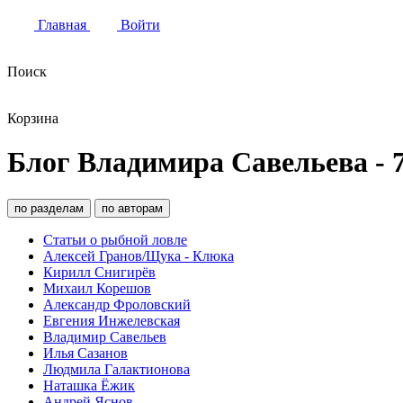
Главная
Войти
Поиск
Корзина
Блог Владимира Савельева - 
по разделам
по авторам
Статьи о рыбной ловле
Алексей Гранов/Щука - Клюка
Кирилл Снигирёв
Михаил Корешов
Александр Фроловский
Евгения Инжелевская
Владимир Савельев
Илья Сазанов
Людмила Галактионова
Наташка Ёжик
Андрей Яснов