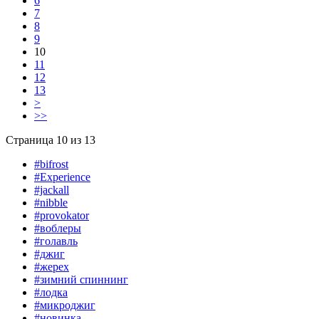
6
7
8
9
10
11
12
13
>
>>
Страница 10 из 13
#bifrost
#Experience
#jackall
#nibble
#provokator
#воблеры
#голавль
#джиг
#жерех
#зимний спиннинг
#лодка
#микроджиг
#новинка